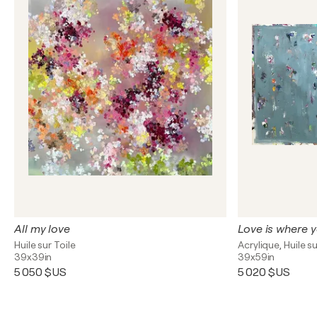
All my love
Love is where y
Huile sur Toile
Acrylique, Huile su
39x39in
39x59in
5 050 $US
5 020 $US