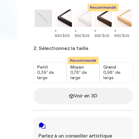
Recommandé
+
+
+
+
+
930 $US
930 $US
930 $US
930 $US
93
2. Sélectionnez la taille
Recommandé
Petit
Moyen
Grand
0,39" de
0,78" de
0,98" de
large
large
large
Voir en 3D
Parlez à un conseiller artistique