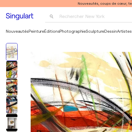
Nouveautés, coups de cœur, t
Rechercher 
New York
Photographie
Nouveautés
Peinture
Éditions
Photographie
Sculpture
Dessin
Artistes
Pop Art
Pablo Picasso