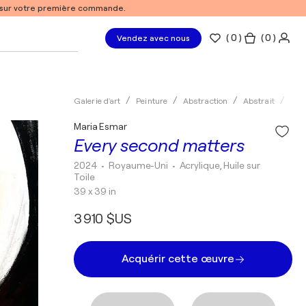
% sur votre première commande.
(
0
)
( 0 )
Vendez avec nous
Galerie d'art
Peinture
Abstraction
Abstrait
Acry
Maria Esmar
Every second matters
2024
• Royaume-Uni
•
Acrylique, Huile sur
Toile
39 x 39 in
3 910 $US
Acquérir cette œuvre