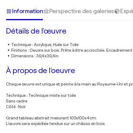
Information
Perspective des galeries
Expé
Détails de l'œuvre
Technique
:
Acrylique, Huile sur Toile
Finitions
:
Oeuvre sur bois. Prête à être accrochée. Encadremen
Dimensions
:
39,4x39,4in
À propos de l'oeuvre
Chaque œuvre est unique et peinte à la main au Royaume-Uni et pr
Technique : Technique mixte sur toile
Sans cadre
Côté : Noir
Grand tableau abstrait mesurant 100x100x4cm.
L'œuvre sera expédiée tendue sur un châssis en bois.