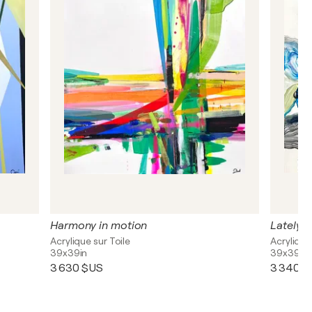
Harmony in motion
Lately
Acrylique sur Toile
Acrylique
39x39in
39x39in
3 630 $US
3 340 $