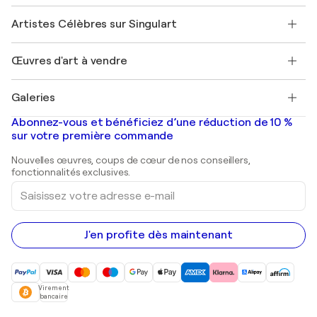
Sociétés affiliées
Rejoignez notre programme commercial
Rejoindre Singulart en tant qu'artiste
Nos artistes
Mon compte
Artistes Célèbres sur Singulart
Se connecter en tant qu'Artiste
Magazine Singulart
Protection acheteur
Emplois
+33 1 76 44 06 42
Henri Matisse
Découvrez une sélection d'art original
Œuvres d'art à vendre
Marc Chagall
Pablo Picasso
Tableaux à vendre
Salvador Dalí
Galeries
Tableaux abstraits à vendre
Banksy
Peintures à l'huile
Mr. Brainwash
Galeries d'art en France
Abonnez-vous et bénéficiez d’une réduction de 10 %
Peintures de paysage
Shepard Fairey
Galeries d'art en Belgique
sur votre première commande
Estampes
Sculptures
Nouvelles œuvres, coups de cœur de nos conseillers,
Peintures acryliques
fonctionnalités exclusives.
Saisissez
votre
adresse
e-
mail
J'en profite dès maintenant
Virement
bancaire