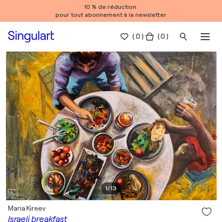
10 % de réduction
pour tout abonnement à la newsletter
(
0
)
( 0 )
1
/
13
Maria Kireev
Israeli breakfast