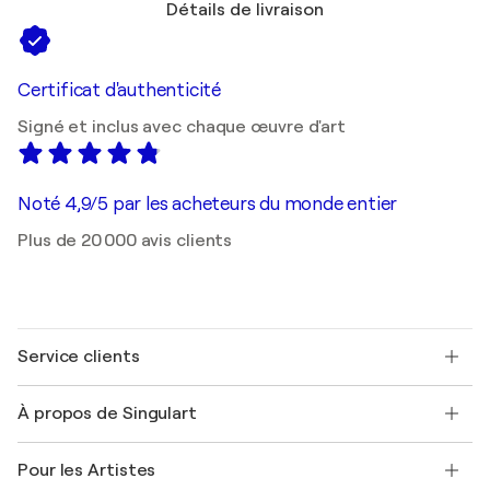
Détails de livraison
Certificat d'authenticité
Signé et inclus avec chaque œuvre d'art
Noté 4,9/5 par les acheteurs du monde entier
Plus de 20 000 avis clients
Service clients
Nous contacter
À propos de Singulart
Expédition
Politique de retour
A propos de nous
Témoignages de clients
Pour les Artistes
FAQ
Offrir une carte cadeau