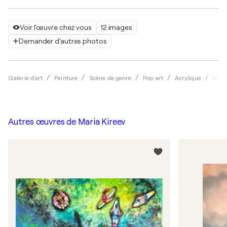
Voir l'œuvre chez vous
12 images
Demander d'autres photos
Galerie d'art
Peinture
Scène de genre
Pop art
Acrylique
Mari
Autres œuvres de
Maria Kireev