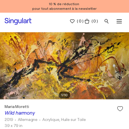
10 % de réduction
pour tout abonnement à la newsletter
(
0
)
( 0 )
1
/
10
Maria Moretti
Wild harmony
2019
• Allemagne
•
Acrylique, Huile sur Toile
39 x 79 in