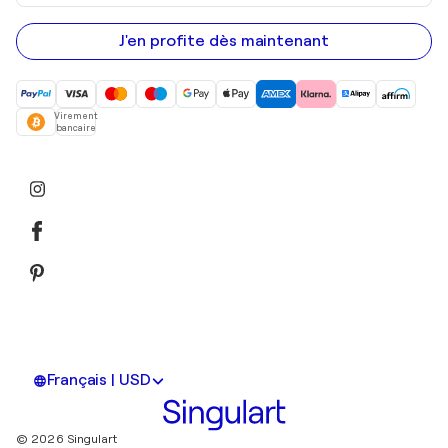
adresse
e-
mail
J'en profite dès maintenant
Virement
bancaire
Français | USD
© 2026 Singulart