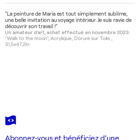
"La peinture de Maria est tout simplement sublime,
une belle invitation au voyage intérieur. Je suis ravie de
découvrir son travail !"
Un amateur d'art, achat effectué en novembre 2023:
"Walk to the moon",
Acrylique, Dorure sur Toile
,
31,5x47,2in
MARIA
MORETTI
Vous avez adoré cette oeuvre mais elle est vendue ?
Wild harmony
Abonnez-vous et bénéficiez d’une
Je passe commande