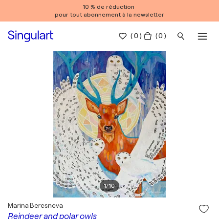
10 % de réduction
pour tout abonnement à la newsletter
(
0
)
( 0 )
1
/
10
Marina Beresneva
Reindeer and polar owls