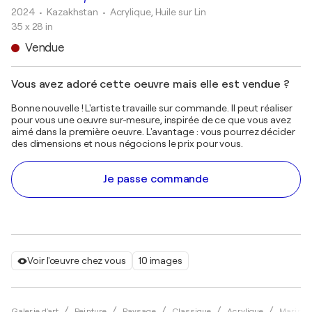
2024
• Kazakhstan
•
Acrylique, Huile sur Lin
35 x 28 in
Vendue
Vous avez adoré cette oeuvre mais elle est vendue ?
Bonne nouvelle ! L'artiste travaille sur commande. Il peut réaliser
pour vous une oeuvre sur-mesure, inspirée de ce que vous avez
aimé dans la première oeuvre. L'avantage : vous pourrez décider
des dimensions et nous négocions le prix pour vous.
Je passe commande
Voir l'œuvre chez vous
10 images
Galerie d'art
Peinture
Paysage
Classique
Acrylique
Marina 