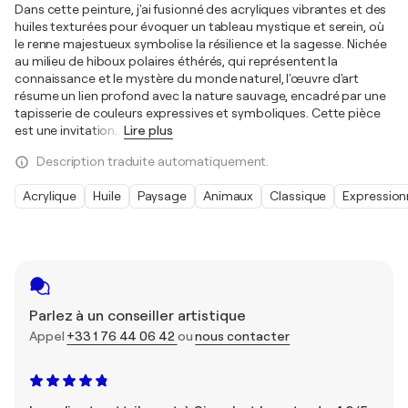
Dans cette peinture, j'ai fusionné des acryliques vibrantes et des
huiles texturées pour évoquer un tableau mystique et serein, où
le renne majestueux symbolise la résilience et la sagesse. Nichée
au milieu de hiboux polaires éthérés, qui représentent la
connaissance et le mystère du monde naturel, l'œuvre d'art
résume un lien profond avec la nature sauvage, encadré par une
tapisserie de couleurs expressives et symboliques. Cette pièce
est une invitation
…
Lire plus
Description traduite automatiquement.
Acrylique
Huile
Paysage
Animaux
Classique
Expressio
Parlez à un conseiller artistique
Appel
+33 1 76 44 06 42
ou
nous contacter