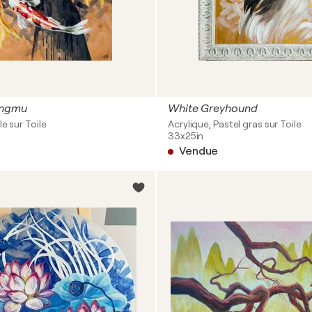
ongmu
White Greyhound
le sur Toile
Acrylique, Pastel gras sur Toile
33x25in
Vendue