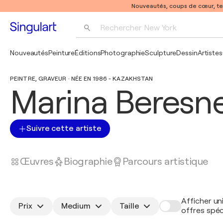
Nouveautés, coups de cœur, t
Rechercher 
New York
Photographie
Nouveautés
Peinture
Éditions
Photographie
Sculpture
Dessin
Artistes
Pop Art
PEINTRE, GRAVEUR · NÉE EN 1986 - KAZAKHSTAN
Pablo Picasso
Marina Beresn
Suivre cette artiste
Œuvres
Biographie
Parcours artistique
Afficher un
Prix
Medium
Taille
offres spéc