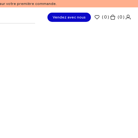
% sur votre première commande.
(
0
)
( 0 )
Vendez avec nous