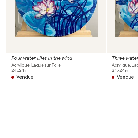
Four water lilies in the wind
Three water 
Acrylique, Laque sur Toile
Acrylique, La
24x24in
24x24in
Vendue
Vendue
1
2
3
4