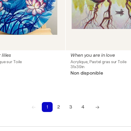
lilies
When you are in love
que sur Toile
Acrylique, Pastel gras sur Toile
31x39in
Non disponible
1
2
3
4