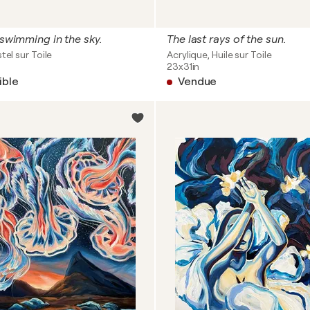
 swimming in the sky.
The last rays of the sun.
tel sur Toile
Acrylique, Huile sur Toile
23x31in
ible
Vendue