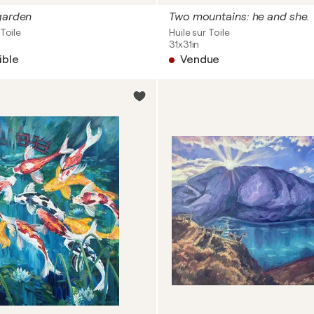
garden
Two mountains: he and she.
Toile
Huile sur Toile
31x31in
ible
Vendue