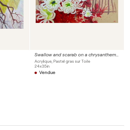
Swallow and scarab on a chrysanthemum bush
Acrylique, Pastel gras sur Toile
24x35in
Vendue