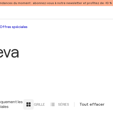
endances du moment :
abonnez-vous à notre newsletter et profitez de -10 
Offres spéciales
eva
iquement les
Tout effacer
GRILLE
SÉRIES
iales