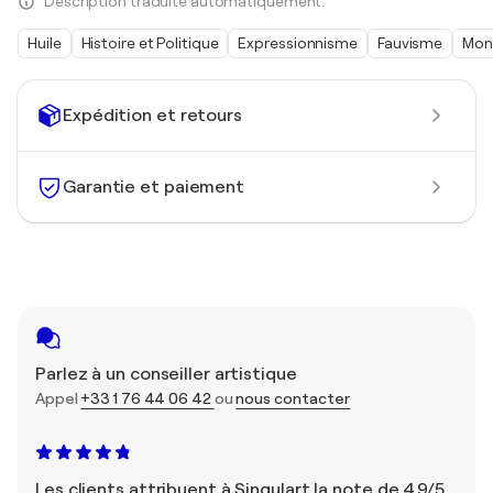
Description traduite automatiquement.
Huile
Histoire et Politique
Expressionnisme
Fauvisme
Mon
Expédition et retours
Garantie et paiement
Parlez à un conseiller artistique
Appel
+33 1 76 44 06 42
ou
nous contacter
Les clients attribuent à Singulart la note de 4,9/5