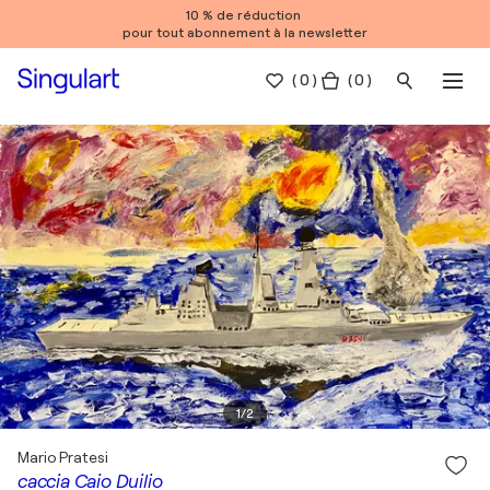
10 % de réduction
pour tout abonnement à la newsletter
(
0
)
( 0 )
1
/
2
Mario Pratesi
caccia Caio Duilio