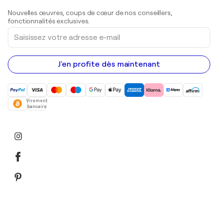
Sculptures
Nouvelles œuvres, coups de cœur de nos conseillers,
Peintures acryliques
fonctionnalités exclusives.
Saisissez
votre
adresse
e-
mail
J'en profite dès maintenant
Virement
bancaire