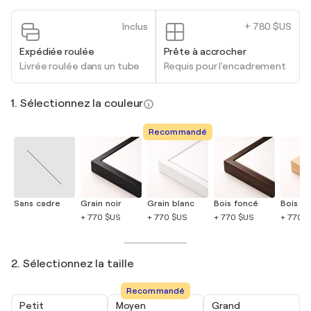
Inclus
+ 780 $US
Expédiée roulée
Prête à accrocher
Livrée roulée dans un tube
Requis pour l'encadrement
1. Sélectionnez la couleur
Recommandé
Sans cadre
Grain noir
Grain blanc
Bois foncé
Bois cla
+ 770 $US
+ 770 $US
+ 770 $US
+ 770 
2. Sélectionnez la taille
Recommandé
Petit
Moyen
Grand