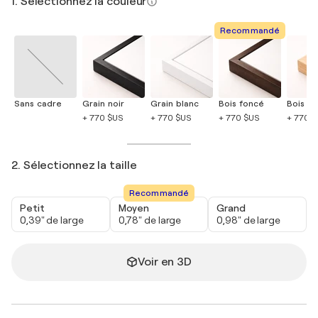
1. Sélectionnez la couleur
Recommandé
Sans cadre
Grain noir
Grain blanc
Bois foncé
Bois cla
+ 770 $US
+ 770 $US
+ 770 $US
+ 770 
2. Sélectionnez la taille
Recommandé
Petit
Moyen
Grand
0,39" de large
0,78" de large
0,98" de large
Voir en 3D