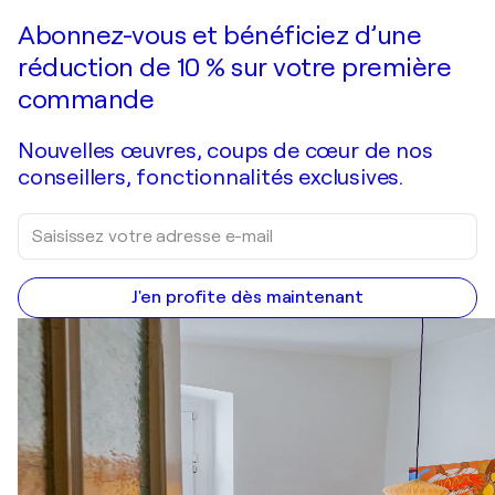
Faire une offre
Acquérir
Abonnez-vous et bénéficiez d’une
réduction de 10 % sur votre première
commande
Nouvelles œuvres, coups de cœur de nos
conseillers, fonctionnalités exclusives.
J'en profite dès maintenant