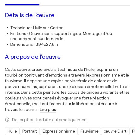
Détails de l'œuvre
Technique
:
Huile sur Carton
Finitions
:
Oeuvre sans support rigide. Montage et/ou
encadrement sur demande.
Dimensions
:
39,4x27,6in
À propos de l'oeuvre
Cette œuvre, créée avec la technique de l'huile, exprime un
tourbillon tonitruant d'émotions à travers l'expressionnisme et le
fauvisme. Il dépeint une explosion viscérale de colère et de
pouvoir humains, capturant une explosion émotionnelle brute et
intense. Dans cette peinture, les coups de pinceau vibrants et les
couleurs vives sont censés évoquer une forte réaction
émotionnelle, mettant l'accent sur la libération intérieure à
travers le sourire
…
Lire plus
Description traduite automatiquement.
Huile
Portrait
Expressionnisme
Fauvisme
œuvre D'art
P