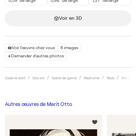
0,59" de large
0,98" de large
1,37" de large
Voir en 3D
Voir l'œuvre chez vous
8 images
Demander d'autres photos
Galerie d'art
Dessin
Scène de genre
Réalisme
Stylo
Marit Ot
Autres œuvres de
Marit Otto