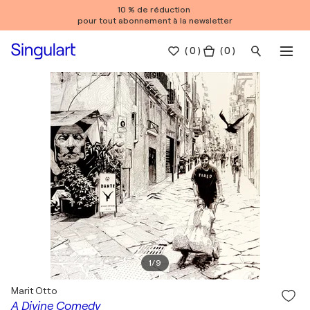
10 % de réduction
pour tout abonnement à la newsletter
(
0
)
( 0 )
1
/
9
Marit Otto
A Divine Comedy