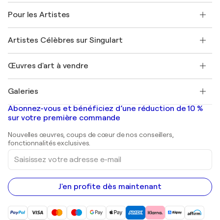
A propos de nous
Témoignages de clients
Pour les Artistes
FAQ
Offrir une carte cadeau
Sociétés affiliées
Rejoignez notre programme commercial
Rejoindre Singulart en tant qu'artiste
Nos artistes
Mon compte
Artistes Célèbres sur Singulart
Se connecter en tant qu'Artiste
Magazine Singulart
Protection acheteur
Emplois
+33 1 76 44 06 42
Henri Matisse
Découvrez une sélection d'art original
Œuvres d'art à vendre
Marc Chagall
Pablo Picasso
Tableaux à vendre
Salvador Dalí
Galeries
Tableaux abstraits à vendre
Banksy
Peintures à l'huile
Mr. Brainwash
Galeries d'art en France
Abonnez-vous et bénéficiez d’une réduction de 10 %
Peintures de paysage
Shepard Fairey
Galeries d'art en Belgique
sur votre première commande
Estampes
Sculptures
Nouvelles œuvres, coups de cœur de nos conseillers,
Peintures acryliques
fonctionnalités exclusives.
Saisissez
votre
adresse
e-
mail
J'en profite dès maintenant