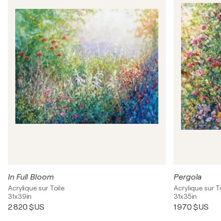
In Full Bloom
Pergola
Acrylique sur Toile
Acrylique sur T
31x39in
31x35in
2 820 $US
1 970 $US