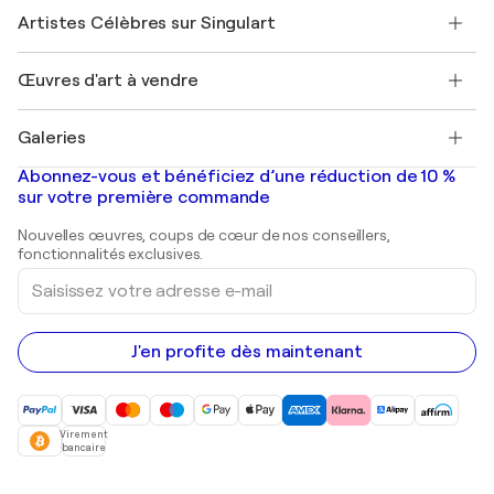
Rejoindre Singulart en tant qu'artiste
Nos artistes
Mon compte
Artistes Célèbres sur Singulart
Se connecter en tant qu'Artiste
Magazine Singulart
Protection acheteur
Emplois
+33 1 76 44 06 42
Henri Matisse
Découvrez une sélection d'art original
Œuvres d'art à vendre
Marc Chagall
Pablo Picasso
Tableaux à vendre
Salvador Dalí
Galeries
Tableaux abstraits à vendre
Banksy
Peintures à l'huile
Mr. Brainwash
Galeries d'art en France
Abonnez-vous et bénéficiez d’une réduction de 10 %
Peintures de paysage
Shepard Fairey
Galeries d'art en Belgique
sur votre première commande
Estampes
Sculptures
Nouvelles œuvres, coups de cœur de nos conseillers,
Peintures acryliques
fonctionnalités exclusives.
Saisissez
votre
adresse
e-
mail
J'en profite dès maintenant
Virement
bancaire