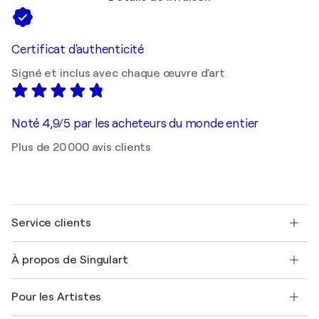
Certificat d'authenticité
Signé et inclus avec chaque œuvre d'art
Noté 4,9/5 par les acheteurs du monde entier
Plus de 20 000 avis clients
Service clients
Nous contacter
À propos de Singulart
Expédition
Politique de retour
A propos de nous
Témoignages de clients
Pour les Artistes
FAQ
Offrir une carte cadeau
Sociétés affiliées
Rejoignez notre programme commercial