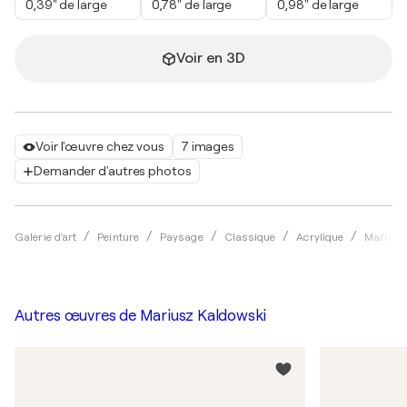
0,39" de large
0,78" de large
0,98" de large
Voir en 3D
Voir l'œuvre chez vous
7 images
Demander d'autres photos
Galerie d'art
Peinture
Paysage
Classique
Acrylique
Mariusz
Autres œuvres de
Mariusz Kaldowski