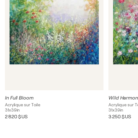
In Full Bloom
Wild Harmon
Acrylique sur Toile
Acrylique sur T
31x39in
31x39in
2 820 $US
3 250 $US