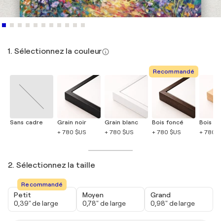
1. Sélectionnez la couleur
Recommandé
Sans cadre
Grain noir
Grain blanc
Bois foncé
Bois cla
+ 780 $US
+ 780 $US
+ 780 $US
+ 780 
2. Sélectionnez la taille
Recommandé
Petit
Moyen
Grand
0,39" de large
0,78" de large
0,98" de large