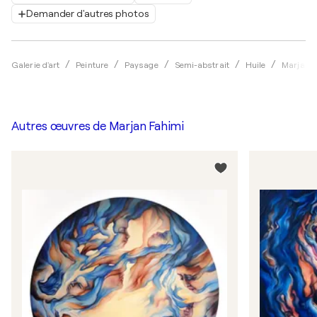
Demander d'autres photos
Galerie d'art
Peinture
Paysage
Semi-abstrait
Huile
Marjan F
Autres œuvres de
Marjan Fahimi