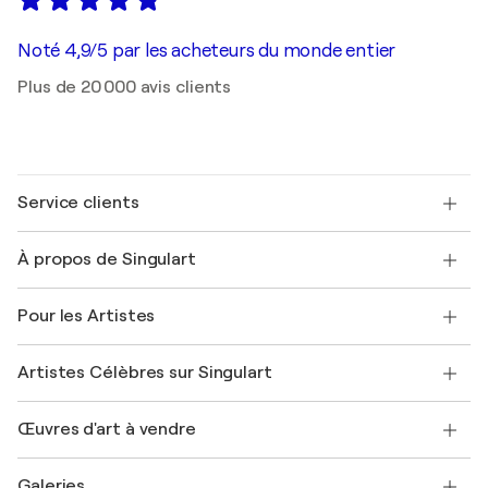
Noté 4,9/5 par les acheteurs du monde entier
Plus de 20 000 avis clients
Service clients
Nous contacter
À propos de Singulart
Expédition
Politique de retour
A propos de nous
Témoignages de clients
Pour les Artistes
FAQ
Offrir une carte cadeau
Sociétés affiliées
Rejoignez notre programme commercial
Rejoindre Singulart en tant qu'artiste
Nos artistes
Mon compte
Artistes Célèbres sur Singulart
Se connecter en tant qu'Artiste
Magazine Singulart
Protection acheteur
Emplois
+33 1 76 44 06 42
Henri Matisse
Découvrez une sélection d'art original
Œuvres d'art à vendre
Marc Chagall
Pablo Picasso
Tableaux à vendre
Salvador Dalí
Galeries