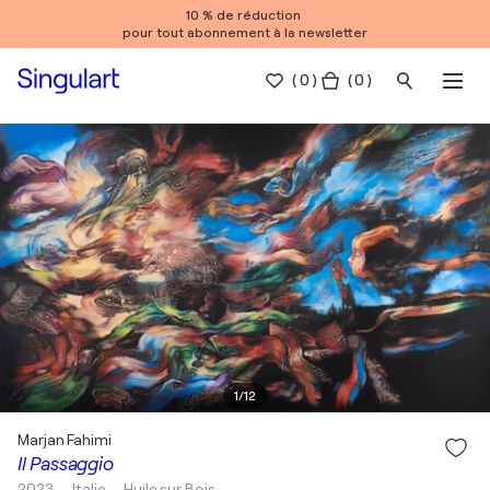
10 % de réduction
pour tout abonnement à la newsletter
(
0
)
( 0 )
1
/
12
Marjan Fahimi
Il Passaggio
2023
• Italie
•
Huile sur Bois