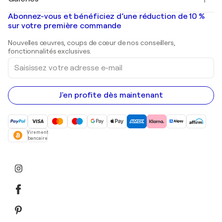
Tableaux abstraits à vendre
Banksy
Peintures à l'huile
Mr. Brainwash
Galeries d'art en France
Abonnez-vous et bénéficiez d’une réduction de 10 %
Peintures de paysage
Shepard Fairey
Galeries d'art en Belgique
sur votre première commande
Estampes
Sculptures
Nouvelles œuvres, coups de cœur de nos conseillers,
Peintures acryliques
fonctionnalités exclusives.
Saisissez
votre
adresse
e-
mail
J'en profite dès maintenant
Virement
bancaire