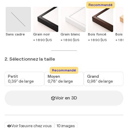
Recommandé
Sans cadre
Grain noir
Grain blanc
Bois foncé
Bois cla
+ 1 890 $US
+ 1 890 $US
+ 1 890 $US
+ 1 890
2. Sélectionnez la taille
Recommandé
Petit
Moyen
Grand
0,39" de large
0,78" de large
0,98" de large
Voir en 3D
Voir l'œuvre chez vous
10 images