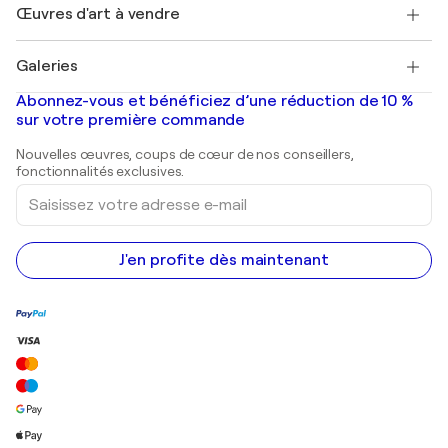
Découvrez une sélection d'art original
Œuvres d'art à vendre
Marc Chagall
Pablo Picasso
Tableaux à vendre
Salvador Dalí
Galeries
Tableaux abstraits à vendre
Banksy
Peintures à l'huile
Mr. Brainwash
Galeries d'art en France
Abonnez-vous et bénéficiez d’une réduction de 10 %
Peintures de paysage
Shepard Fairey
Galeries d'art en Belgique
sur votre première commande
Estampes
Sculptures
Nouvelles œuvres, coups de cœur de nos conseillers,
Peintures acryliques
fonctionnalités exclusives.
Saisissez
votre
adresse
e-
mail
J'en profite dès maintenant