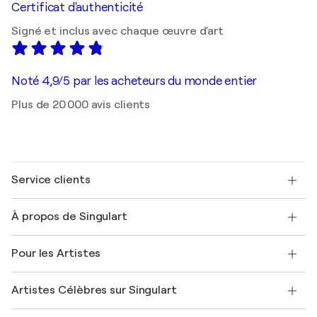
Certificat d'authenticité
Signé et inclus avec chaque œuvre d'art
Noté 4,9/5 par les acheteurs du monde entier
Plus de 20 000 avis clients
Service clients
Nous contacter
À propos de Singulart
Expédition
Politique de retour
A propos de nous
Témoignages de clients
Pour les Artistes
FAQ
Offrir une carte cadeau
Sociétés affiliées
Rejoignez notre programme commercial
Rejoindre Singulart en tant qu'artiste
Nos artistes
Mon compte
Artistes Célèbres sur Singulart
Se connecter en tant qu'Artiste
Magazine Singulart
Protection acheteur
Emplois
+33 1 76 44 06 42
Henri Matisse