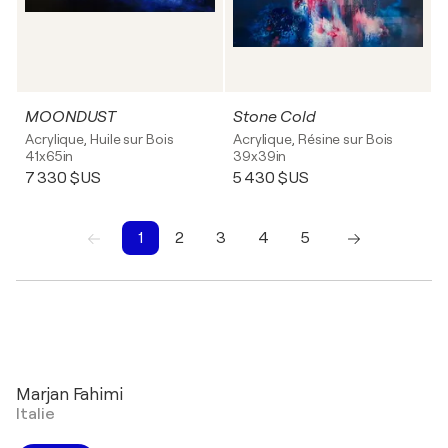
MOONDUST
Stone Cold
Acrylique, Huile sur Bois
Acrylique, Résine sur Bois
41x65in
39x39in
7 330 $US
5 430 $US
1
2
3
4
5
1
2
3
4
5
Marjan Fahimi
Italie