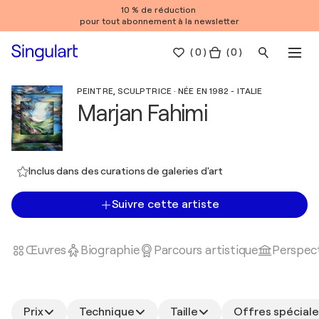
10 % de réduction
pour tout abonnement à la newsletter
(
0
)
( 0 )
PEINTRE, SCULPTRICE · NÉE EN 1982 - ITALIE
Marjan Fahimi
Inclus dans des curations de galeries d'art
Suivre cette artiste
Œuvres
Biographie
Parcours artistique
Perspect
Prix
Technique
Taille
Offres spéciale