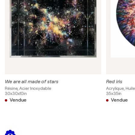
“Premio L.I.Art – Martelive 2007” / Laboratorio
Incontri d`Arte (L.I.Art) - Roma, Italie
2002
“collettiva di disegno”, / Haft Samar Art Gallery -
Tehran, Iran
2001
“VI collettiva di disegno contemporaneo Iraniano”, /
Barg Art Gallery - Tehran, Iran
We are all made of stars
Red iris
Résine, Acier Inoxydable
Acrylique, Huile
30x30x10in
35x35in
Vendue
Vendue