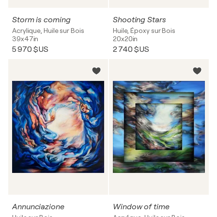
Storm is coming
Shooting Stars
Acrylique, Huile sur Bois
Huile, Époxy sur Bois
39x47in
20x20in
5 970 $US
2 740 $US
Annunciazione
Window of time