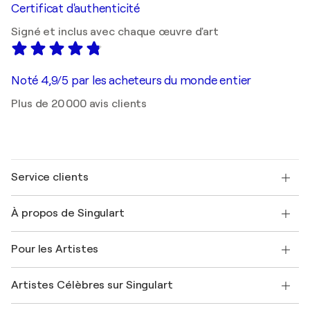
Certificat d'authenticité
Signé et inclus avec chaque œuvre d'art
Noté 4,9/5 par les acheteurs du monde entier
Plus de 20 000 avis clients
Service clients
Nous contacter
À propos de Singulart
Expédition
Politique de retour
A propos de nous
Témoignages de clients
Pour les Artistes
FAQ
Offrir une carte cadeau
Sociétés affiliées
Rejoignez notre programme commercial
Rejoindre Singulart en tant qu'artiste
Nos artistes
Mon compte
Artistes Célèbres sur Singulart
Se connecter en tant qu'Artiste
Magazine Singulart
Protection acheteur
Emplois
+33 1 76 44 06 42
Henri Matisse