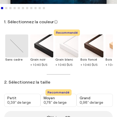
1. Sélectionnez la couleur
Recommandé
Sans cadre
Grain noir
Grain blanc
Bois foncé
Bois cla
+ 1 040 $US
+ 1 040 $US
+ 1 040 $US
+ 1 040
2. Sélectionnez la taille
Recommandé
Petit
Moyen
Grand
0,39" de large
0,78" de large
0,98" de large