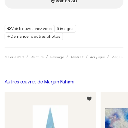
Voir en 3D
Voir l'œuvre chez vous
5 images
Demander d'autres photos
Galerie d'art
Peinture
Paysage
Abstrait
Acrylique
Marjan Fa
Autres œuvres de
Marjan Fahimi