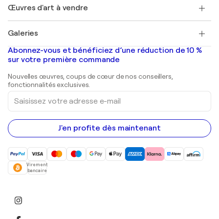
Découvrez une sélection d'art original
Œuvres d'art à vendre
Marc Chagall
Pablo Picasso
Tableaux à vendre
Salvador Dalí
Galeries
Tableaux abstraits à vendre
Banksy
Peintures à l'huile
Mr. Brainwash
Galeries d'art en France
Abonnez-vous et bénéficiez d’une réduction de 10 %
Peintures de paysage
Shepard Fairey
Galeries d'art en Belgique
sur votre première commande
Estampes
Sculptures
Nouvelles œuvres, coups de cœur de nos conseillers,
Peintures acryliques
fonctionnalités exclusives.
Saisissez
votre
adresse
e-
mail
J'en profite dès maintenant
Virement
bancaire