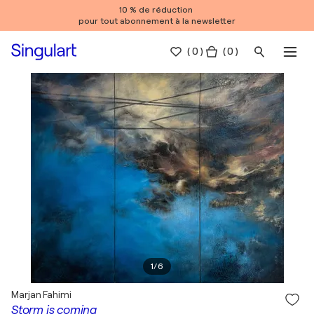
10 % de réduction
pour tout abonnement à la newsletter
(
0
)
( 0 )
1
/
6
Marjan Fahimi
Storm is coming