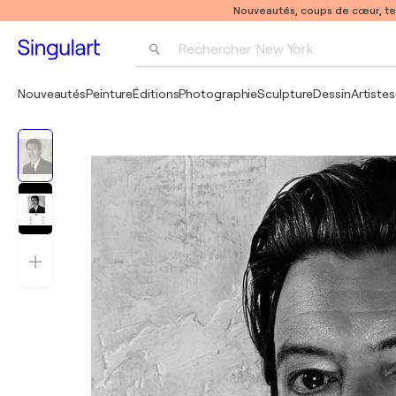
Nouveautés, coups de cœur, t
Rechercher 
New York
Photographie
Nouveautés
Peinture
Éditions
Photographie
Sculpture
Dessin
Artistes
Pop Art
Pablo Picasso