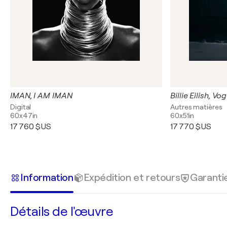
IMAN, I AM IMAN
Billie Eilish, Vo
Digital
Autres matières
60x47in
60x51in
17 760 $US
17 770 $US
Information
Expédition et retours
Garanti
Détails de l'œuvre