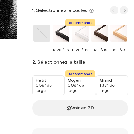
1. Sélectionnez la couleur
Recommandé
+
+
+
+
+
1 320 $US
1 320 $US
1 320 $US
1 320 $US
1 
2. Sélectionnez la taille
Recommandé
Petit
Moyen
Grand
0,59" de
0,98" de
1,37" de
large
large
large
Voir en 3D