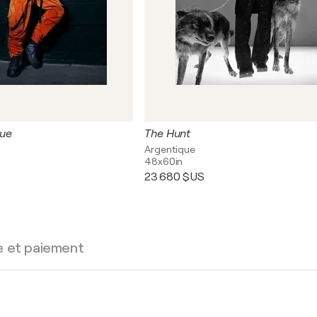
gue
The Hunt
Argentique
48x60in
23 680 $US
e et paiement