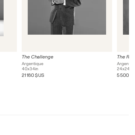
The Challenge
The Real
Argentique
Argentiq
40x34in
24x24in
21 180 $US
5 500 $