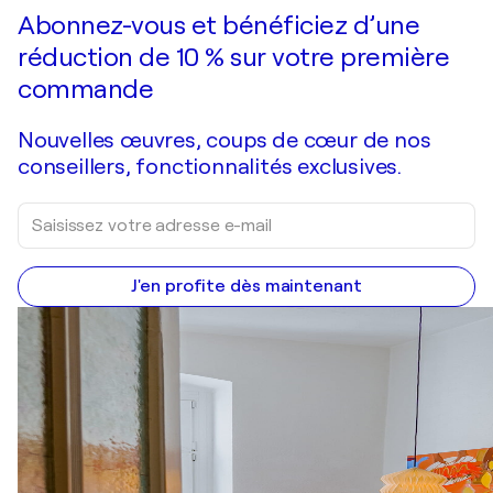
Faire une offre
Acquérir
Abonnez-vous et bénéficiez d’une
réduction de 10 % sur votre première
commande
Nouvelles œuvres, coups de cœur de nos
conseillers, fonctionnalités exclusives.
J'en profite dès maintenant