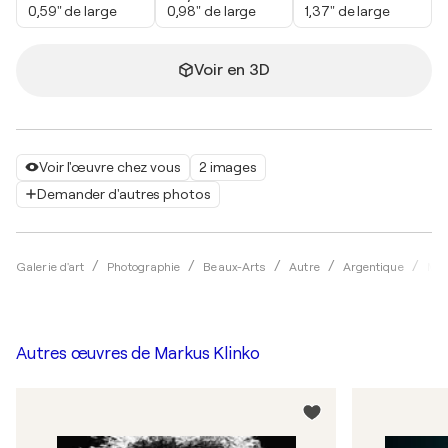
0,59" de large
0,98" de large
1,37" de large
Voir en 3D
Voir l'œuvre chez vous
2 images
Demander d'autres photos
Galerie d'art
Photographie
Beaux-Arts
Autre
Argentique
Mar
Autres œuvres de
Markus Klinko