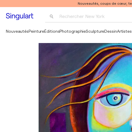
Nouveautés, coups de cœur, t
Rechercher 
New York
Photographie
Nouveautés
Peinture
Éditions
Photographie
Sculpture
Dessin
Artistes
Pop Art
Pablo Picasso