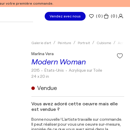
% sur votre première commande.
(
0
)
( 0 )
Vendez avec nous
Galerie d'art
Peinture
Portrait
Cubisme
Acryliq
Marlina Vera
Modern Woman
2015
• États-Unis
•
Acrylique sur Toile
24 x 20 in
Vendue
Vous avez adoré cette oeuvre mais elle
est vendue ?
Bonne nouvelle ! L'artiste travaille sur commande.
Il peut réaliser pour vous une oeuvre sur-mesure,
inspirée de ce que vous avez aimé dans la