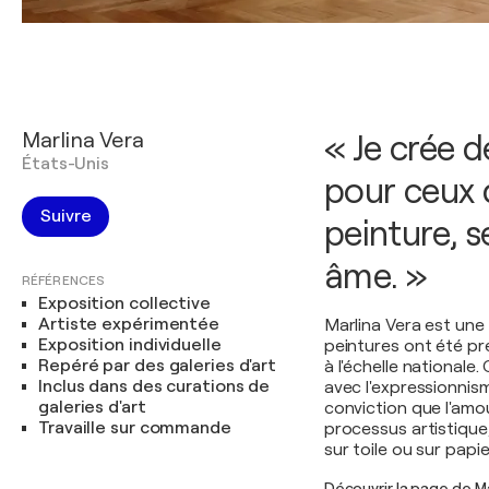
Marlina Vera
« Je crée d
États-Unis
pour ceux 
Suivre
peinture, 
âme. »
RÉFÉRENCES
Exposition collective
Artiste expérimentée
Marlina Vera est une
Exposition individuelle
peintures ont été pr
Repéré par des galeries d'art
à l'échelle nationale
Inclus dans des curations de
avec l'expressionnis
galeries d'art
conviction que l'amou
Travaille sur commande
processus artistique,
sur toile ou sur papie
Découvrir la page de Ma