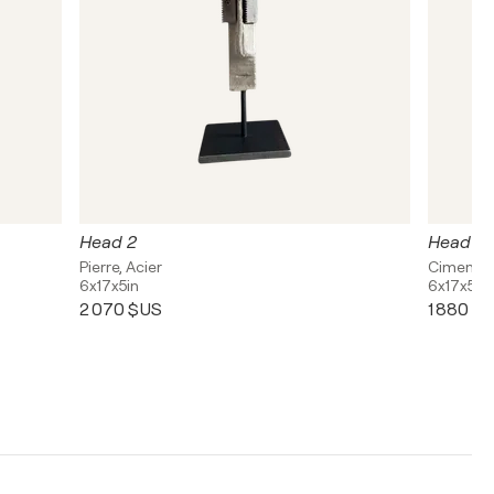
Head 2
Head 5
Pierre, Acier
Ciment, A
6x17x5in
6x17x5in
2 070 $US
1 880 $