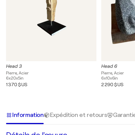
Head 3
Head 6
Pierre, Acier
Pierre, Acier
6x20x5in
6x10x6in
1 370 $US
2 290 $US
Information
Expédition et retours
Garanti