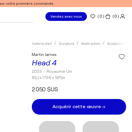
% sur votre première commande.
(
0
)
( 0 )
Vendez avec nous
Galerie d'art
Sculpture
Abstraction
Sculpture d'ext
Martin James
Head 4
2023
• Royaume-Uni
6(L) x 17(H) x 5(P)in
2 050 $US
Acquérir cette œuvre