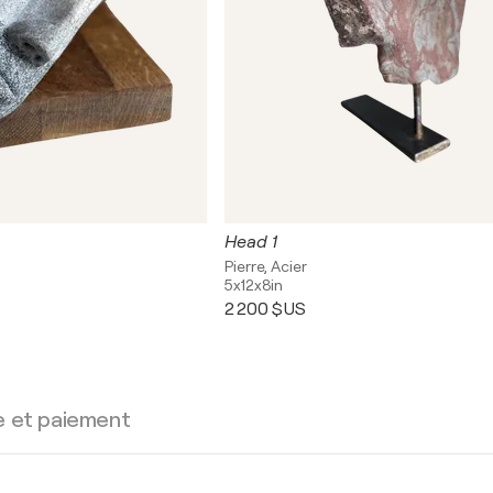
Head 1
Pierre, Acier
5x12x8in
2 200 $US
e et paiement