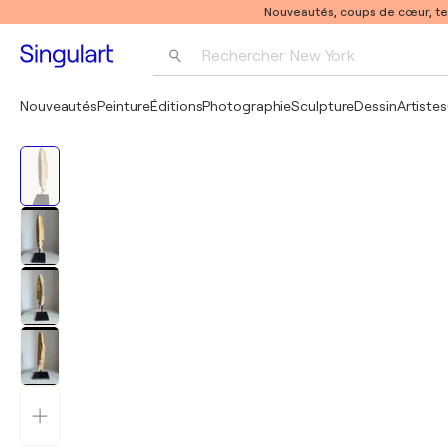
Nouveautés, coups de cœur, t
Rechercher 
New York
Photographie
Nouveautés
Peinture
Éditions
Photographie
Sculpture
Dessin
Artistes
Pop Art
Pablo Picasso