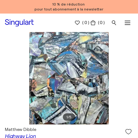
10 % de réduction
pour tout abonnement à la newsletter
(
0
)
( 0 )
1
/
5
Matthew Dibble
Highway Lion