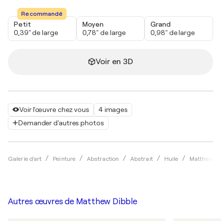
Recommandé
Petit
Moyen
Grand
0,39" de large
0,78" de large
0,98" de large
Voir en 3D
Voir l'œuvre chez vous
4 images
Demander d'autres photos
Galerie d'art
Peinture
Abstraction
Abstrait
Huile
Matthew Di
Autres œuvres de
Matthew Dibble