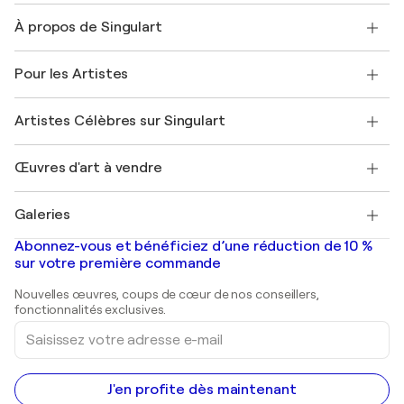
Nous contacter
À propos de Singulart
Expédition
Politique de retour
A propos de nous
Témoignages de clients
Pour les Artistes
FAQ
Offrir une carte cadeau
Sociétés affiliées
Rejoignez notre programme commercial
Rejoindre Singulart en tant qu'artiste
Nos artistes
Mon compte
Artistes Célèbres sur Singulart
Se connecter en tant qu'Artiste
Magazine Singulart
Protection acheteur
Emplois
+33 1 76 44 06 42
Henri Matisse
Découvrez une sélection d'art original
Œuvres d'art à vendre
Marc Chagall
Pablo Picasso
Tableaux à vendre
Salvador Dalí
Galeries
Tableaux abstraits à vendre
Banksy
Peintures à l'huile
Mr. Brainwash
Galeries d'art en France
Abonnez-vous et bénéficiez d’une réduction de 10 %
Peintures de paysage
Shepard Fairey
Galeries d'art en Belgique
sur votre première commande
Estampes
Sculptures
Nouvelles œuvres, coups de cœur de nos conseillers,
Peintures acryliques
fonctionnalités exclusives.
Saisissez
votre
adresse
e-
mail
J'en profite dès maintenant