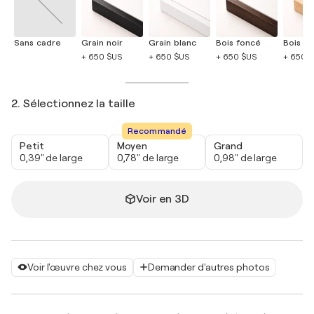
Sans cadre
Grain noir
Grain blanc
Bois foncé
Bois cla
+ 650 $US
+ 650 $US
+ 650 $US
+ 650 
2. Sélectionnez la taille
Recommandé
Petit
Moyen
Grand
0,39" de large
0,78" de large
0,98" de large
Voir en 3D
Voir l'œuvre chez vous
Demander d'autres photos