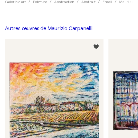
Galerie d'art
Peinture
Abstraction
Abstrait
Émail
Maurizio C
Autres œuvres de
Maurizio Carpanelli