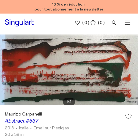
10 % de réduction
pour tout abonnement à la newsletter
(
0
)
( 0 )
1
/
2
Maurizio Carpanelli
Abstract #537
2018
• Italie
•
Émail sur Plexiglas
20 x 39 in