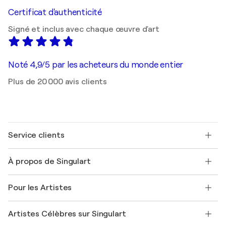
Certificat d'authenticité
Signé et inclus avec chaque œuvre d'art
Noté 4,9/5 par les acheteurs du monde entier
Plus de 20 000 avis clients
Service clients
Nous contacter
À propos de Singulart
Expédition
Politique de retour
A propos de nous
Témoignages de clients
Pour les Artistes
FAQ
Offrir une carte cadeau
Sociétés affiliées
Rejoignez notre programme commercial
Rejoindre Singulart en tant qu'artiste
Nos artistes
Mon compte
Artistes Célèbres sur Singulart
Se connecter en tant qu'Artiste
Magazine Singulart
Protection acheteur