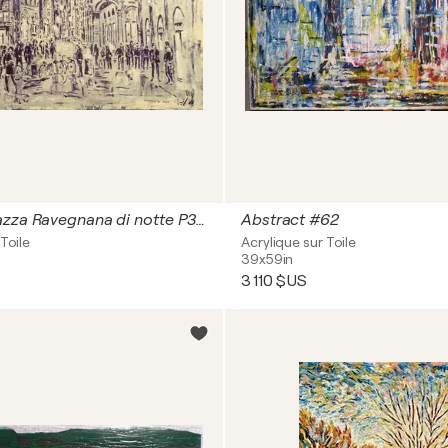
Bologna piazza Ravegnana di notte P362
Abstract #62
Toile
Acrylique sur Toile
39x59in
3 110 $US