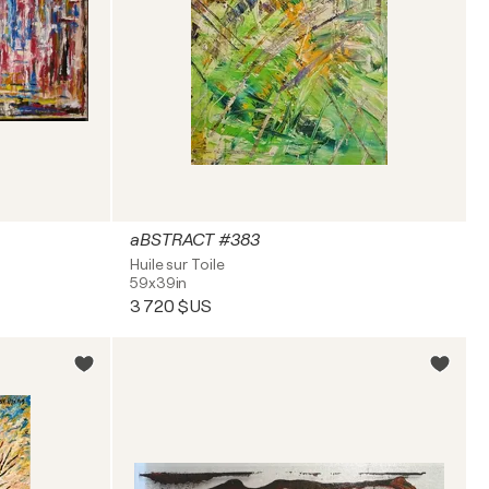
aBSTRACT #383
Huile sur Toile
59x39in
3 720 $US