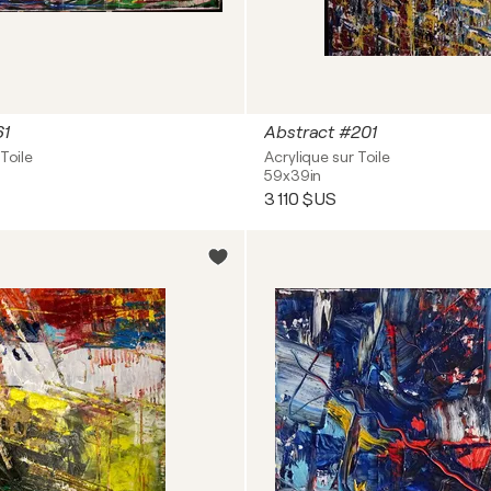
61
Abstract #201
Toile
Acrylique sur Toile
59x39in
3 110 $US