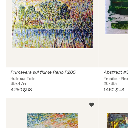
Primavera sul fiume Reno P205
Abstract #
Huile sur Toile
Émail sur Plex
39x47in
20x39in
4 250 $US
1 460 $US