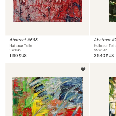
Abstract #668
Abstract #
Huile sur Toile
Huile sur Toil
16x16in
59x39in
1 190 $US
3 840 $US