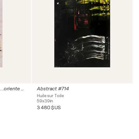
Gioventu' di oggi : la coppia ...oriente ed occidente si incontrano P406
Abstract #714
Huile sur Toile
59x39in
3 480 $US