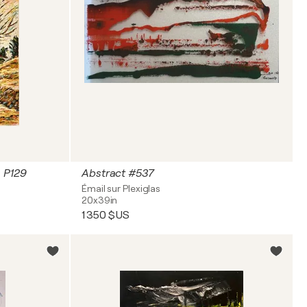
o P129
Abstract #537
Émail sur Plexiglas
20x39in
1 350 $US