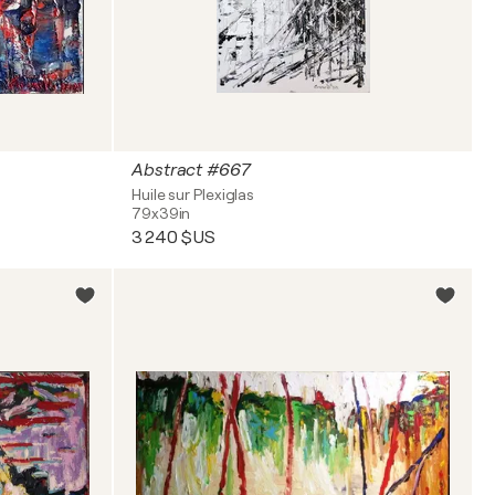
Abstract #667
Huile sur Plexiglas
79x39in
3 240 $US