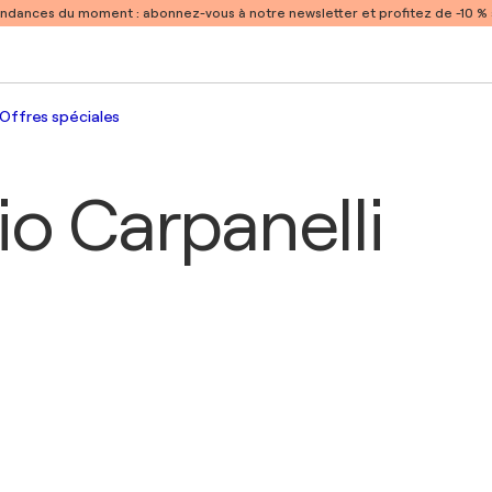
endances du moment :
abonnez-vous à notre newsletter et profitez de -10 
Offres spéciales
io Carpanelli