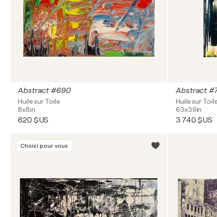
Abstract #690
Abstract #
Huile sur Toile
Huile sur Toil
8x8in
63x39in
620 $US
3 740 $US
Choisi pour vous