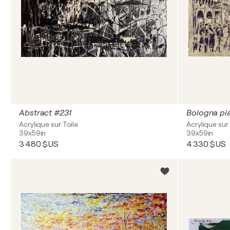
Abstract #231
Acrylique sur Toile
Acrylique sur 
39x59in
39x59in
3 480 $US
4 330 $US