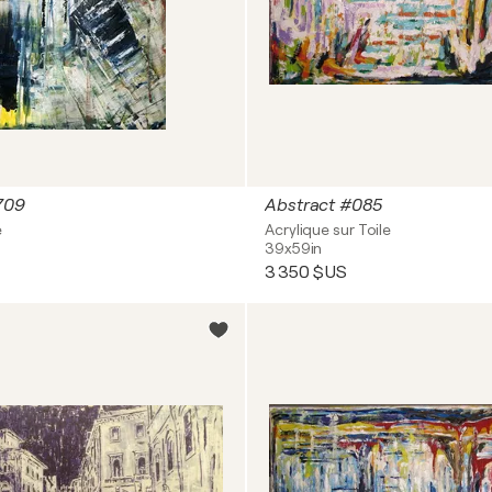
709
Abstract #085
e
Acrylique sur Toile
39x59in
3 350 $US