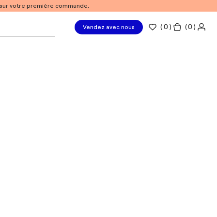
% sur votre première commande.
(
0
)
( 0 )
Vendez avec nous