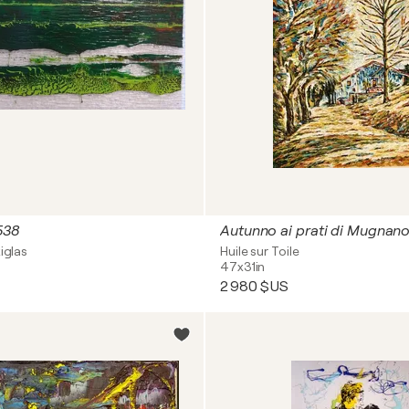
538
Autunno ai prati di Mugnan
iglas
Huile sur Toile
47x31in
2 980 $US