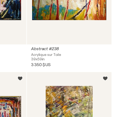
Abstract #238
Acrylique sur Toile
39x59in
3 350 $US