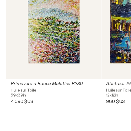
Primavera a Rocca Malatina P230
Abstract #
Huile sur Toile
Huile sur Toil
59x39in
12x12in
4 090 $US
980 $US