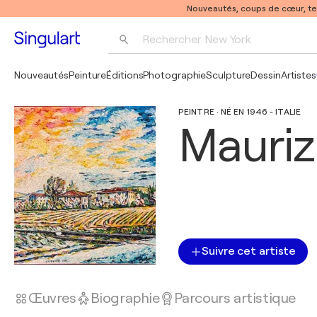
Nouveautés, coups de cœur, t
Rechercher 
New York
Photographie
Nouveautés
Peinture
Éditions
Photographie
Sculpture
Dessin
Artistes
Pop Art
PEINTRE · NÉ EN 1946 - ITALIE
Pablo Picasso
Mauriz
Suivre cet artiste
Œuvres
Biographie
Parcours artistique