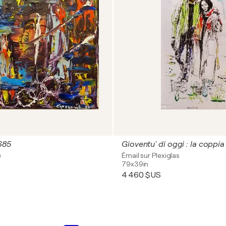
685
e
Émail sur Plexiglas
79x39in
4 460 $US