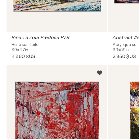
Binari a Zola Predosa P79
Abstract #
Huile sur Toile
Acrylique sur 
39x47in
39x59in
4 860 $US
3 350 $US