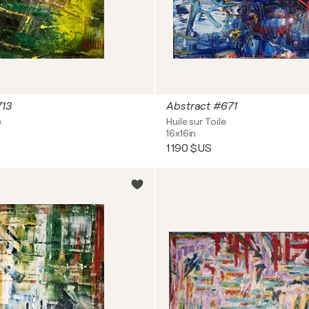
713
Abstract #671
e
Huile sur Toile
16x16in
1 190 $US