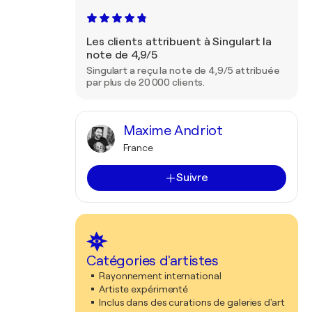
Les clients attribuent à Singulart la
note de 4,9/5
Singulart a reçu la note de 4,9/5 attribuée
par plus de 20 000 clients.
Maxime Andriot
France
Suivre
Catégories d'artistes
Rayonnement international
Artiste expérimenté
Inclus dans des curations de galeries d'art