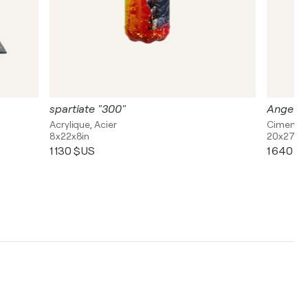
spartiate "300"
Ange re
Acrylique, Acier
Ciment, P
8x22x8in
20x27x1i
1 130 $US
1 640 $