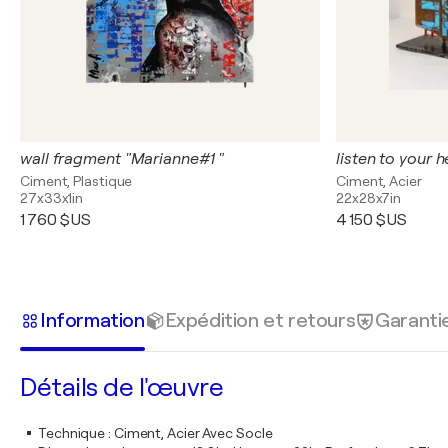
wall fragment "Marianne#1 "
listen to your h
Ciment, Plastique
Ciment, Acier
27x33x1in
22x28x7in
1 760 $US
4 150 $US
Information
Expédition et retours
Garanti
Détails de l'œuvre
Technique
:
Ciment, Acier Avec Socle