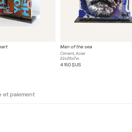
eart
Man of the sea
Ciment, Acier
22x28x7in
4 150 $US
e et paiement