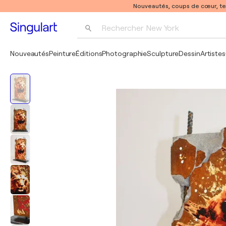
Nouveautés, coups de cœur, t
Rechercher 
New York
Photographie
Nouveautés
Peinture
Éditions
Photographie
Sculpture
Dessin
Artistes
Pop Art
Pablo Picasso