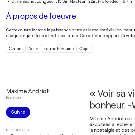
Dimensions
:
Longueur : 13,8in, Hauteur : 22in, Profondeur : 6,7in
À propos de l'oeuvre
Cette œuvre incarne la puissance brute et la majesté du lion, captu
chaque regard face à cette sculpture. Ce roi féroce apporte à votr
Ciment
Acier
Forme humaine
Objet
Maxime Andriot
« Voir sa v
France
bonheur. -
Suivre
Maxime Andriot est u
exposées à l'échelle 
la nostalgie et des
RÉFÉRENCES