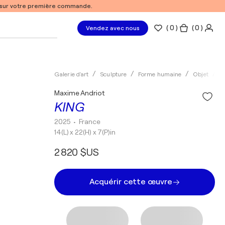
% sur votre première commande.
(
0
)
( 0 )
Vendez avec nous
Galerie d'art
Sculpture
Forme humaine
Objet
C
Maxime Andriot
KING
2025
• France
14(L) x 22(H) x 7(P)in
2 820 $US
Acquérir cette œuvre