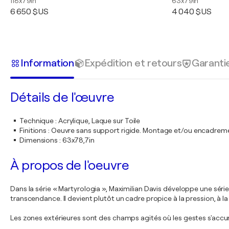
118x79in
63x79in
6 650 $US
4 040 $US
Information
Expédition et retours
Garanti
Détails de l'œuvre
Technique
:
Acrylique, Laque sur Toile
Finitions
:
Oeuvre sans support rigide. Montage et/ou encadrem
Dimensions
:
63x78,7in
À propos de l'oeuvre
Dans la série « Martyrologia », Maximilian Davis développe une série 
transcendance. Il devient plutôt un cadre propice à la pression, à l
Les zones extérieures sont des champs agités où les gestes s'accu