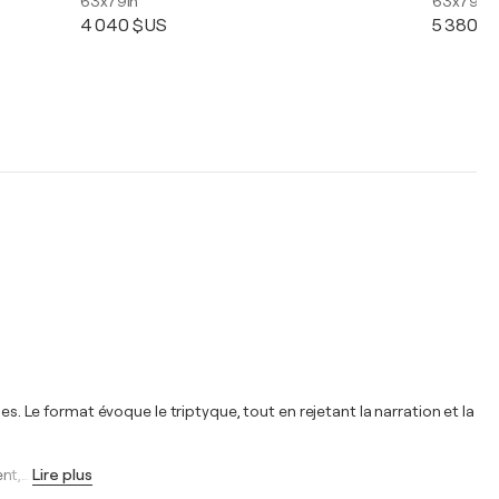
63x79in
63x79in
4 040 $US
5 380 $
es. Le format évoque le triptyque, tout en rejetant la narration et la
nt,
…
Lire plus