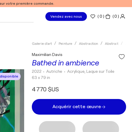
% sur votre première commande.
(
0
)
( 0 )
Vendez avec nous
Galerie d'art
Peinture
Abstraction
Abstrait
Acry
Maximilian Davis
Bathed in ambience
2022
• Autriche
•
Acrylique, Laque sur Toile
disponible
63 x 79 in
4 770 $US
Acquérir cette œuvre