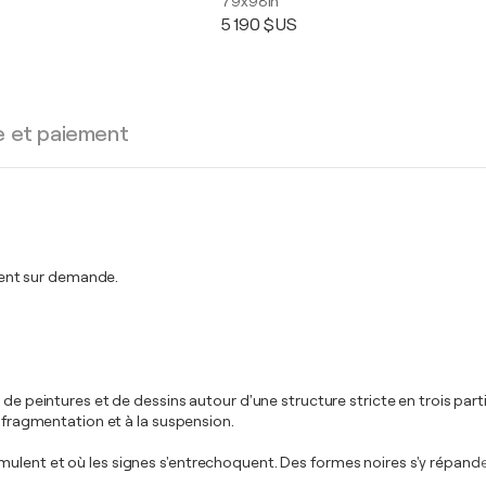
79x98in
5 190 $US
e et paiement
ent sur demande.
de peintures et de dessins autour d'une structure stricte en trois parti
a fragmentation et à la suspension.
mulent et où les signes s'entrechoquent. Des formes noires s'y répande