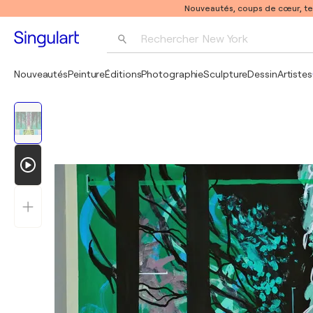
Nouveautés, coups de cœur, t
Rechercher 
New York
Photographie
Nouveautés
Peinture
Éditions
Photographie
Sculpture
Dessin
Artistes
Pop Art
Pablo Picasso