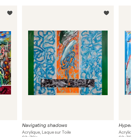
Navigating shadows
Hyperbo
Acrylique, Laque sur Toile
Acrylique