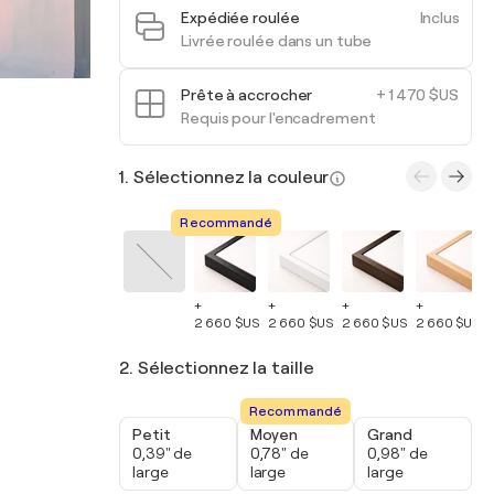
Expédiée roulée
Inclus
Livrée roulée dans un tube
Prête à accrocher
+ 1 470 $US
Requis pour l'encadrement
1. Sélectionnez la couleur
Recommandé
+
+
+
+
2 660 $US
2 660 $US
2 660 $US
2 660 $US
2. Sélectionnez la taille
Recommandé
Petit
Moyen
Grand
0,39" de
0,78" de
0,98" de
large
large
large