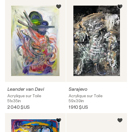
Leander van Davi
Sarajevo
Acrylique sur Toile
Acrylique sur Toile
51x35in
59x39in
2 040 $US
1 910 $US