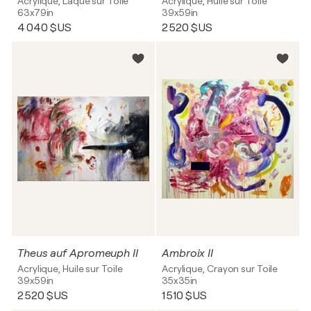
Acrylique, Laque sur Toile
Acrylique, Huile sur Toile
63x79in
39x59in
4 040 $US
2 520 $US
Theus auf Apromeuph II
Ambroix II
Acrylique, Huile sur Toile
Acrylique, Crayon sur Toile
39x59in
35x35in
2 520 $US
1 510 $US