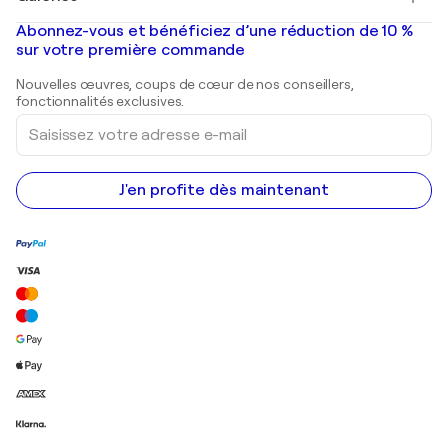
Banksy
Peintures à l'huile
Mr. Brainwash
Galeries d'art en France
Abonnez-vous et bénéficiez d’une réduction de 10 %
Peintures de paysage
Shepard Fairey
Galeries d'art en Belgique
sur votre première commande
Estampes
Sculptures
Nouvelles œuvres, coups de cœur de nos conseillers,
Peintures acryliques
fonctionnalités exclusives.
Saisissez
votre
adresse
e-
mail
J'en profite dès maintenant