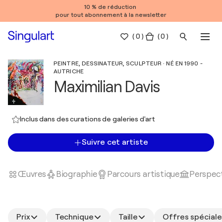
10 % de réduction
pour tout abonnement à la newsletter
(
0
)
( 0 )
PEINTRE, DESSINATEUR, SCULPTEUR · NÉ EN 1990 -
AUTRICHE
Maximilian Davis
Inclus dans des curations de galeries d'art
Suivre cet artiste
Œuvres
Biographie
Parcours artistique
Perspect
Prix
Technique
Taille
Offres spéciale