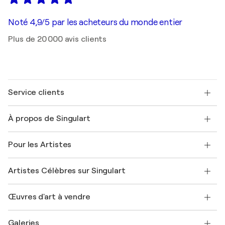
Noté 4,9/5 par les acheteurs du monde entier
Plus de 20 000 avis clients
Service clients
Nous contacter
À propos de Singulart
Expédition
Politique de retour
A propos de nous
Témoignages de clients
Pour les Artistes
FAQ
Offrir une carte cadeau
Sociétés affiliées
Rejoignez notre programme commercial
Rejoindre Singulart en tant qu'artiste
Nos artistes
Mon compte
Artistes Célèbres sur Singulart
Se connecter en tant qu'Artiste
Magazine Singulart
Protection acheteur
Emplois
+33 1 76 44 06 42
Henri Matisse
Découvrez une sélection d'art original
Œuvres d'art à vendre
Marc Chagall
Pablo Picasso
Tableaux à vendre
Salvador Dalí
Galeries
Tableaux abstraits à vendre