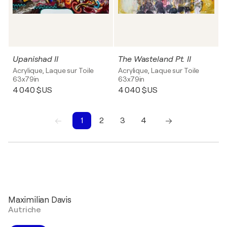
Upanishad II
The Wasteland Pt. II
Acrylique, Laque sur Toile
Acrylique, Laque sur Toile
63x79in
63x79in
4 040 $US
4 040 $US
1
2
3
4
1
2
3
4
Maximilian Davis
Autriche