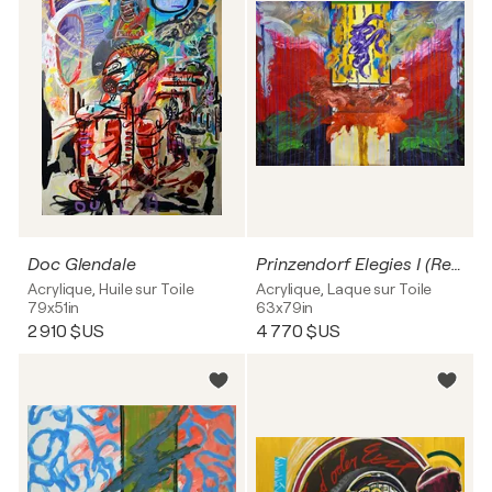
Doc Glendale
Prinzendorf Elegies I (Requiem for Hermann Nitsch)
Acrylique, Huile sur Toile
Acrylique, Laque sur Toile
79x51in
63x79in
2 910 $US
4 770 $US