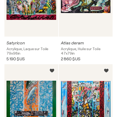
Satyricon
Atlas deram
Acrylique, Laque sur Toile
Acrylique, Huile sur Toile
79x98in
47x79in
5 190 $US
2 860 $US