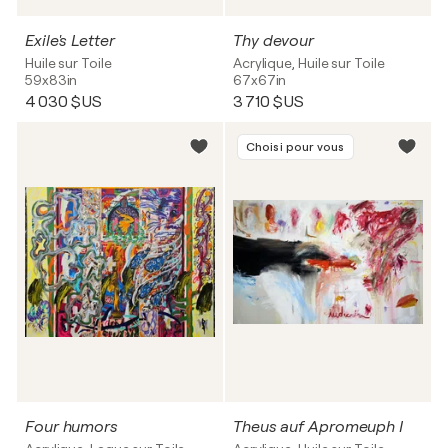
Exile's Letter
Thy devour
Huile sur Toile
Acrylique, Huile sur Toile
59x83in
67x67in
4 030 $US
3 710 $US
Choisi pour vous
Four humors
Theus auf Apromeuph I