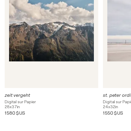
zeit vergeht
st. peter ord
Digital sur Papier
Digital sur Papi
28x37in
24x32in
1 580 $US
1 550 $US