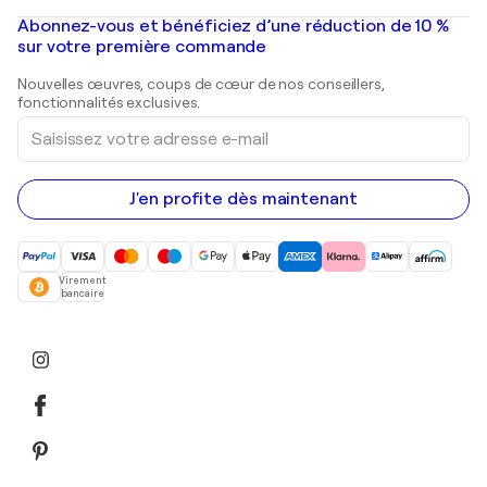
Peintures à l'huile
Mr. Brainwash
Galeries d'art en France
Abonnez-vous et bénéficiez d’une réduction de 10 %
Peintures de paysage
Shepard Fairey
Galeries d'art en Belgique
sur votre première commande
Estampes
Sculptures
Nouvelles œuvres, coups de cœur de nos conseillers,
Peintures acryliques
fonctionnalités exclusives.
Saisissez
votre
adresse
e-
mail
J'en profite dès maintenant
Virement
bancaire