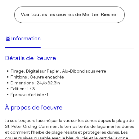
Voir toutes les œuvres de Merten Riesner
Information
Détails de l'œuvre
Tirage
:
Digital sur Papier , Alu-Dibond sous verre
Finitions
:
Oeuvre encadrée
Dimensions
:
24,4x32,3in
Edition
:
1 / 3
Épreuve d'artiste
:
1
À propos de l'oeuvre
Je suis toujours fasciné par la vue sur les dunes depuis la plage de
St. Peter Ording. Comment le temps tente de façonner les dunes
et comment l'herbe de plage résiste et protège les dunes. Les
couleurs vives du sable avec le bleu du ciel et le vert de l'avoine