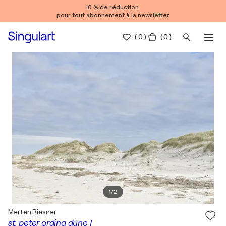
10 % de réduction
pour tout abonnement à la newsletter
(
0
)
( 0 )
1
/
2
Merten Riesner
st. peter ording düne I