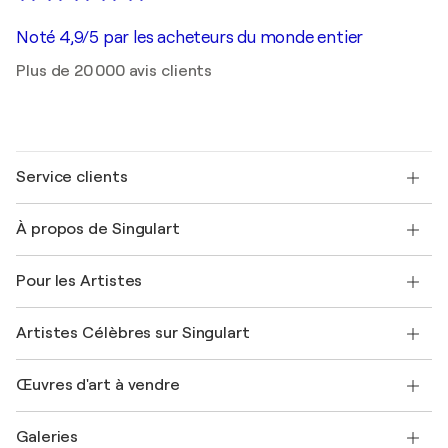
Noté 4,9/5 par les acheteurs du monde entier
Plus de 20 000 avis clients
Service clients
Nous contacter
À propos de Singulart
Expédition
Politique de retour
A propos de nous
Témoignages de clients
Pour les Artistes
FAQ
Offrir une carte cadeau
Sociétés affiliées
Rejoignez notre programme commercial
Rejoindre Singulart en tant qu'artiste
Nos artistes
Mon compte
Artistes Célèbres sur Singulart
Se connecter en tant qu'Artiste
Magazine Singulart
Protection acheteur
Emplois
+33 1 76 44 06 42
Henri Matisse
Découvrez une sélection d'art original
Œuvres d'art à vendre
Marc Chagall
Pablo Picasso
Tableaux à vendre
Salvador Dalí
Galeries
Tableaux abstraits à vendre
Banksy