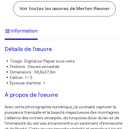
Voir toutes les œuvres de Merten Riesner
Information
Détails de l'œuvre
Tirage
:
Digital sur Papier sous verre
Finitions
:
Oeuvre encadrée
Dimensions
:
36,6x27,6in
Edition
:
1 / 3
Épreuve d'artiste
:
1
À propos de l'oeuvre
Avec cette photographie numérique, j'ai souhaité capturer la
puissance tranquille et la beauté majestueuse des montagnes.
L'alliance des rochers escarpés, du turquoise doux du lac et de
l'immensité du ciel vise à transmettre un sentiment d'immensité
et de liberté. Cette œuvre apporte sérénité et grandeur à toute