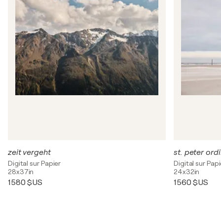
zeit vergeht
st. peter ord
Digital sur Papier
Digital sur Papi
28x37in
24x32in
1 580 $US
1 560 $US