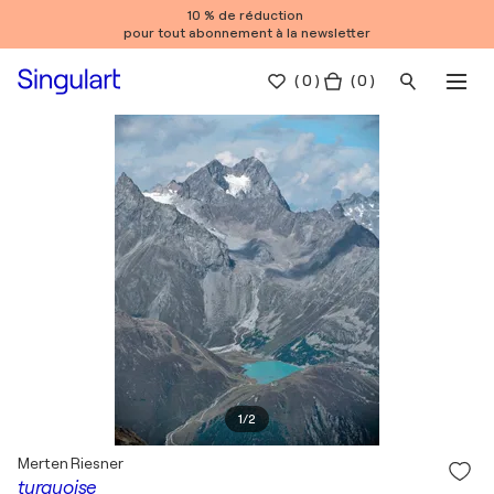
10 % de réduction
pour tout abonnement à la newsletter
(
0
)
( 0 )
1
/
2
Merten Riesner
turquoise