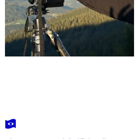
MERTEN RIESNER
turquoise
1 580 $US
Faire une offre
Acquérir