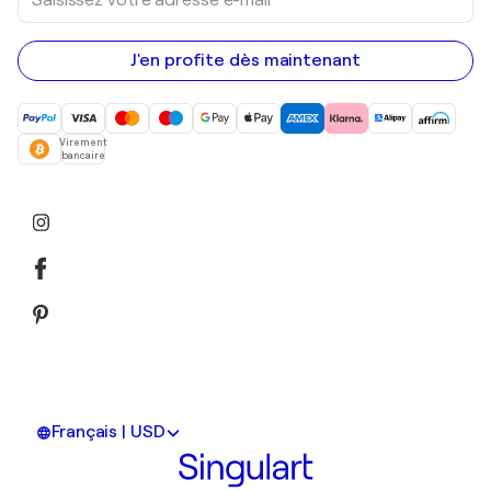
votre
adresse
e-
mail
J'en profite dès maintenant
Virement
bancaire
Français | USD