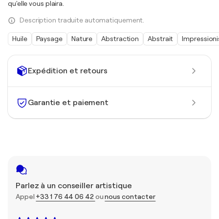
qu'elle vous plaira.
Description traduite automatiquement.
Huile
Paysage
Nature
Abstraction
Abstrait
Impression
Expédition et retours
Garantie et paiement
Parlez à un conseiller artistique
Appel
+33 1 76 44 06 42
ou
nous contacter