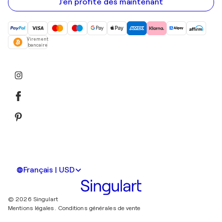
mail
J'en profite dès maintenant
Virement
bancaire
Français | USD
© 2026 Singulart
Mentions légales.
Conditions générales de vente