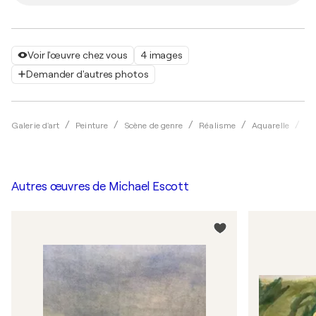
Voir l'œuvre chez vous
4 images
Demander d'autres photos
Galerie d'art
Peinture
Scène de genre
Réalisme
Aquarelle
Mi
Autres œuvres de
Michael Escott