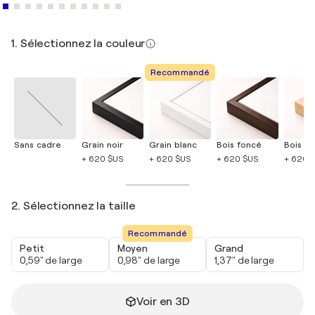
1. Sélectionnez la couleur
Recommandé
Sans cadre
Grain noir
Grain blanc
Bois foncé
Bois cla
+ 620 $US
+ 620 $US
+ 620 $US
+ 620 
2. Sélectionnez la taille
Recommandé
Petit
Moyen
Grand
0,59" de large
0,98" de large
1,37" de large
Voir en 3D