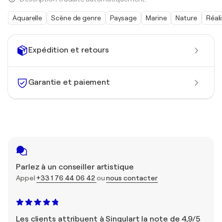
Aquarelle
Scène de genre
Paysage
Marine
Nature
Réal
Expédition et retours
Garantie et paiement
Parlez à un conseiller artistique
Appel
+33 1 76 44 06 42
ou
nous contacter
Les clients attribuent à Singulart la note de 4,9/5