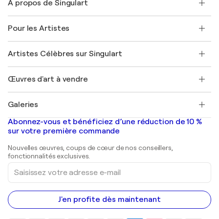
À propos de Singulart
Expédition
Politique de retour
A propos de nous
Témoignages de clients
Pour les Artistes
FAQ
Offrir une carte cadeau
Sociétés affiliées
Rejoignez notre programme commercial
Rejoindre Singulart en tant qu'artiste
Nos artistes
Mon compte
Artistes Célèbres sur Singulart
Se connecter en tant qu'Artiste
Magazine Singulart
Protection acheteur
Emplois
+33 1 76 44 06 42
Henri Matisse
Découvrez une sélection d'art original
Œuvres d'art à vendre
Marc Chagall
Pablo Picasso
Tableaux à vendre
Salvador Dalí
Galeries
Tableaux abstraits à vendre
Banksy
Peintures à l'huile
Mr. Brainwash
Galeries d'art en France
Abonnez-vous et bénéficiez d’une réduction de 10 %
Peintures de paysage
Shepard Fairey
Galeries d'art en Belgique
sur votre première commande
Estampes
Sculptures
Nouvelles œuvres, coups de cœur de nos conseillers,
Peintures acryliques
fonctionnalités exclusives.
Saisissez
votre
adresse
e-
mail
J'en profite dès maintenant