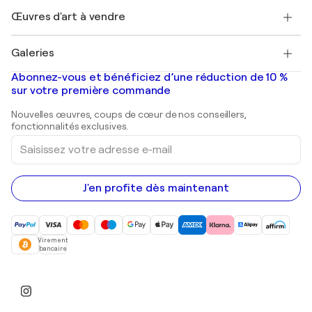
+33 1 76 44 06 42
Henri Matisse
Découvrez une sélection d'art original
Œuvres d'art à vendre
Marc Chagall
Pablo Picasso
Tableaux à vendre
Salvador Dalí
Galeries
Tableaux abstraits à vendre
Banksy
Peintures à l'huile
Mr. Brainwash
Galeries d'art en France
Abonnez-vous et bénéficiez d’une réduction de 10 %
Peintures de paysage
Shepard Fairey
Galeries d'art en Belgique
sur votre première commande
Estampes
Sculptures
Nouvelles œuvres, coups de cœur de nos conseillers,
Peintures acryliques
fonctionnalités exclusives.
Saisissez
votre
adresse
e-
mail
J'en profite dès maintenant
Virement
bancaire