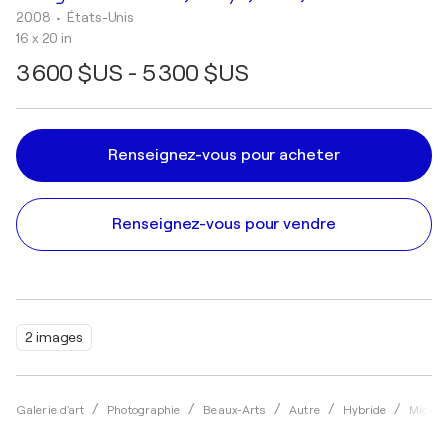
2008
• États-Unis
16 x 20 in
3 600 $US - 5 300 $US
Renseignez-vous pour acheter
Renseignez-vous pour vendre
2 images
Galerie d'art
Photographie
Beaux-Arts
Autre
Hybride
Michae