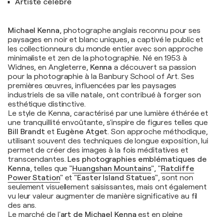
Artiste célèbre
Michael Kenna
, photographe anglais reconnu pour ses
paysages en noir et blanc uniques, a captivé le public et
les collectionneurs du monde entier avec son approche
minimaliste et zen de la photographie. Né en 1953 à
Widnes, en Angleterre,
Kenna
a découvert sa passion
pour la photographie à la Banbury School of Art. Ses
premières œuvres, influencées par les paysages
industriels de sa ville natale, ont contribué à forger son
esthétique distinctive.
Le style de Kenna, caractérisé par une lumière éthérée et
une tranquillité envoûtante, s'inspire de figures telles que
Bill Brandt
et
Eugène Atget
. Son approche méthodique,
utilisant souvent des techniques de longue exposition, lui
permet de créer des images à la fois méditatives et
transcendantes.
Les photographies emblématiques de
Kenna
, telles que
"
Huangshan Mountains
"
,
"
Ratcliffe
Power Station
"
et
"Easter Island Statues"
, sont non
seulement visuellement saisissantes, mais ont également
vu leur valeur augmenter de manière significative au fil
des ans.
Le marché de l'
art de Michael Kenna
est en pleine