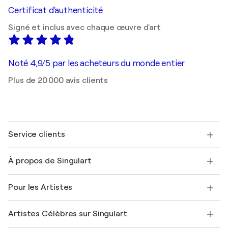
Certificat d'authenticité
Signé et inclus avec chaque œuvre d'art
Noté 4,9/5 par les acheteurs du monde entier
Plus de 20 000 avis clients
Service clients
Nous contacter
À propos de Singulart
Expédition
Politique de retour
A propos de nous
Témoignages de clients
Pour les Artistes
FAQ
Offrir une carte cadeau
Sociétés affiliées
Rejoignez notre programme commercial
Rejoindre Singulart en tant qu'artiste
Nos artistes
Mon compte
Artistes Célèbres sur Singulart
Se connecter en tant qu'Artiste
Magazine Singulart
Protection acheteur
Emplois