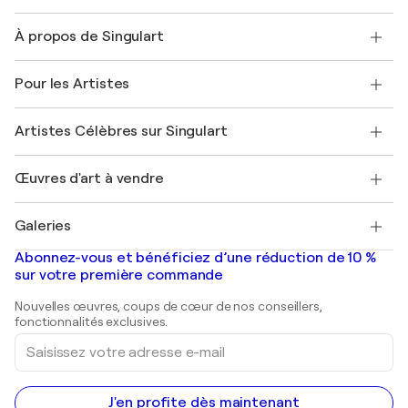
Nous contacter
À propos de Singulart
Expédition
Politique de retour
A propos de nous
Témoignages de clients
Pour les Artistes
FAQ
Offrir une carte cadeau
Sociétés affiliées
Rejoignez notre programme commercial
Rejoindre Singulart en tant qu'artiste
Nos artistes
Mon compte
Artistes Célèbres sur Singulart
Se connecter en tant qu'Artiste
Magazine Singulart
Protection acheteur
Emplois
+33 1 76 44 06 42
Henri Matisse
Découvrez une sélection d'art original
Œuvres d'art à vendre
Marc Chagall
Pablo Picasso
Tableaux à vendre
Salvador Dalí
Galeries
Tableaux abstraits à vendre
Banksy
Peintures à l'huile
Mr. Brainwash
Galeries d'art en France
Abonnez-vous et bénéficiez d’une réduction de 10 %
Peintures de paysage
Shepard Fairey
Galeries d'art en Belgique
sur votre première commande
Estampes
Sculptures
Nouvelles œuvres, coups de cœur de nos conseillers,
Peintures acryliques
fonctionnalités exclusives.
Saisissez
votre
adresse
e-
mail
J'en profite dès maintenant