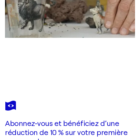
MICHEL MASSI
At twilight #1
1 960 $US
Faire une offre
Acquérir
Abonnez-vous et bénéficiez d’une
réduction de 10 % sur votre première