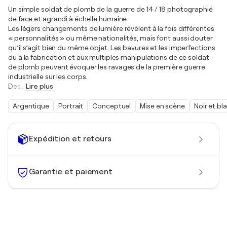
Un simple soldat de plomb de la guerre de 14 / 18 photographié
de face et agrandi à échelle humaine.
Les légers changements de lumière révèlent à la fois différentes
« personnalités » ou même nationalités, mais font aussi douter
qu’il s’agit bien du même objet. Les bavures et les imperfections
du à la fabrication et aux multiples manipulations de ce soldat
de plomb peuvent évoquer les ravages de la première guerre
industrielle sur les corps.
Des
…
Lire plus
Argentique
Portrait
Conceptuel
Mise en scène
Noir et bl
Expédition et retours
Garantie et paiement