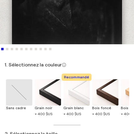
1. Sélectionnez la couleur
Recommandé
Sans cadre
Grain noir
Grain blanc
Bois foncé
Bois cla
+ 400 $US
+ 400 $US
+ 400 $US
+ 400 
2. Sélectionnez la taille