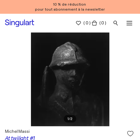
10 % de réduction
pour tout abonnement à la newsletter
(
0
)
( 0 )
1
/
2
Michel Massi
At twilight #1