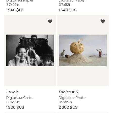
Digital sur Papier
Digital sur Papier
37x52in
37x52in
1 540 $US
1 540 $US
La Joie
Fables # 6
Digital sur Carton
Digital sur Papier
22x33in
39x59in
1 300 $US
2 680 $US