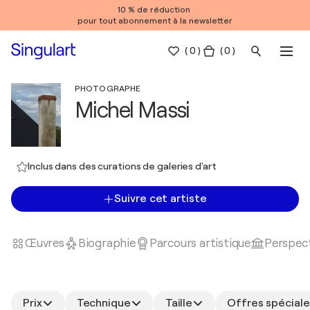
10 % de réduction
pour tout abonnement à la newsletter
(
0
)
( 0 )
PHOTOGRAPHE
Michel Massi
Inclus dans des curations de galeries d'art
Suivre cet artiste
Œuvres
Biographie
Parcours artistique
Perspect
Prix
Technique
Taille
Offres spéciale