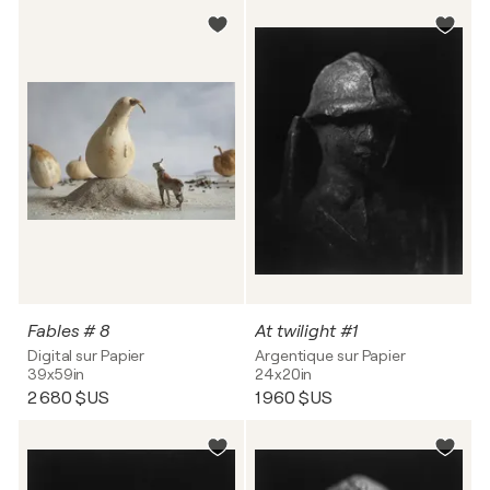
Fables # 8
At twilight #1
Digital sur Papier
Argentique sur Papier
39x59in
24x20in
2 680 $US
1 960 $US