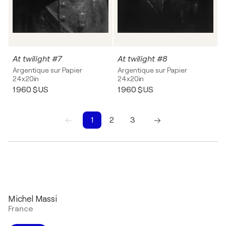
At twilight #7
At twilight #8
Argentique sur Papier
Argentique sur Papier
24x20in
24x20in
1 960 $US
1 960 $US
1
2
3
1
2
3
Michel Massi
France