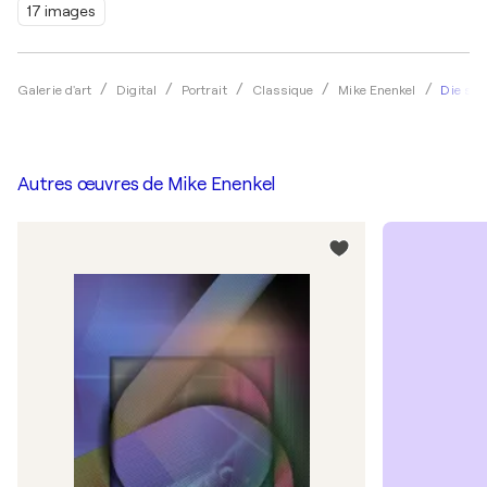
17 images
Die sc
Galerie d'art
Digital
Portrait
Classique
Mike Enenkel
Autres œuvres de
Mike Enenkel