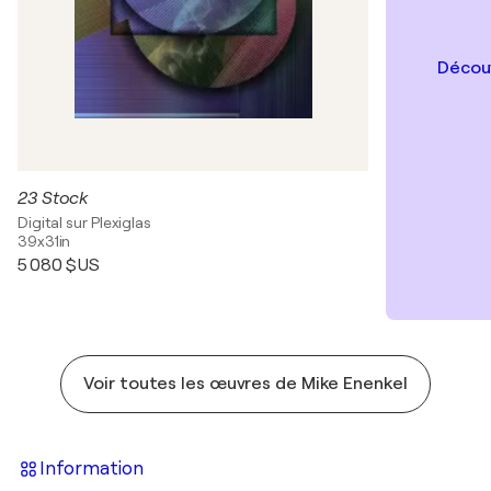
Découv
23 Stock
Digital sur Plexiglas
39x31in
5 080 $US
Voir toutes les œuvres de Mike Enenkel
Information