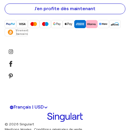
e-
mail
J'en profite dès maintenant
Virement
bancaire
Français | USD
© 2026 Singulart
Mentions légales.
Conditions générales de vente