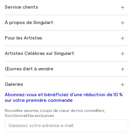
Service clients
Nous contacter
À propos de Singulart
Expédition
Politique de retour
A propos de nous
Témoignages de clients
Pour les Artistes
FAQ
Offrir une carte cadeau
Sociétés affiliées
Rejoignez notre programme commercial
Rejoindre Singulart en tant qu'artiste
Nos artistes
Mon compte
Artistes Célèbres sur Singulart
Se connecter en tant qu'Artiste
Magazine Singulart
Protection acheteur
Emplois
+33 1 76 44 06 42
Henri Matisse
Découvrez une sélection d'art original
Œuvres d'art à vendre
Marc Chagall
Pablo Picasso
Tableaux à vendre
Salvador Dalí
Galeries
Tableaux abstraits à vendre
Banksy
Peintures à l'huile
Mr. Brainwash
Galeries d'art en France
Abonnez-vous et bénéficiez d’une réduction de 10 %
Peintures de paysage
Shepard Fairey
Galeries d'art en Belgique
sur votre première commande
Estampes
Sculptures
Nouvelles œuvres, coups de cœur de nos conseillers,
Peintures acryliques
fonctionnalités exclusives.
Saisissez
votre
adresse