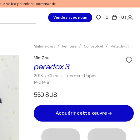
% sur votre première commande.
(
0
)
( 0 )
Vendez avec nous
Galerie d'art
Peinture
Conceptuel
Métaphysique
Min Zou
paradox 3
2018
• Chine
•
Encre sur Papier
14 x 14 in
550 $US
Acquérir cette œuvre