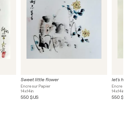
Sweet little flower
let's ha
Encre sur Papier
Encre sur
14x14in
14x14in
550 $US
550 $U