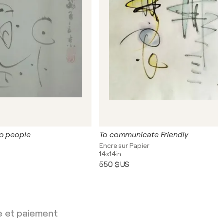
wo people
To communicate Friendly
Encre sur Papier
14x14in
550 $US
e et paiement