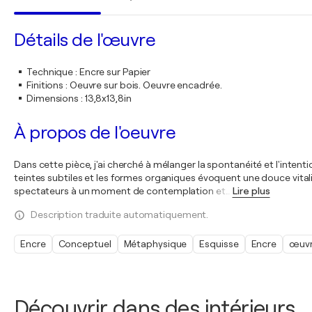
Détails de l'œuvre
Technique
:
Encre sur Papier
Finitions
:
Oeuvre sur bois. Oeuvre encadrée.
Dimensions
:
13,8x13,8in
À propos de l'oeuvre
Dans cette pièce, j'ai cherché à mélanger la spontanéité et l'intenti
teintes subtiles et les formes organiques évoquent une douce vitali
spectateurs à un moment de contemplation et
…
Lire plus
Description traduite automatiquement.
Encre
Conceptuel
Métaphysique
Esquisse
Encre
œuvr
Découvrir dans des intérieurs