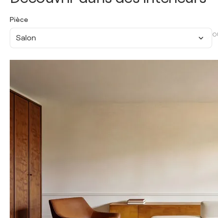
Pièce
O
Salon