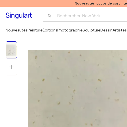
Nouveautés, coups de cœur, t
Rechercher 
New York
Photographie
Nouveautés
Peinture
Éditions
Photographie
Sculpture
Dessin
Artistes
Pop Art
Pablo Picasso