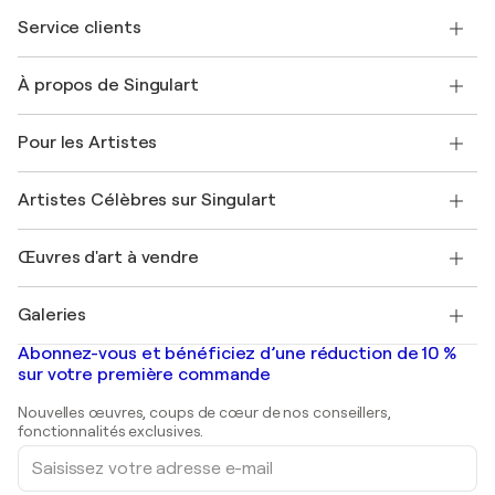
Service clients
Nous contacter
À propos de Singulart
Expédition
Politique de retour
A propos de nous
Témoignages de clients
Pour les Artistes
FAQ
Offrir une carte cadeau
Sociétés affiliées
Rejoignez notre programme commercial
Rejoindre Singulart en tant qu'artiste
Nos artistes
Mon compte
Artistes Célèbres sur Singulart
Se connecter en tant qu'Artiste
Magazine Singulart
Protection acheteur
Emplois
+33 1 76 44 06 42
Henri Matisse
Découvrez une sélection d'art original
Œuvres d'art à vendre
Marc Chagall
Pablo Picasso
Tableaux à vendre
Salvador Dalí
Galeries
Tableaux abstraits à vendre
Banksy
Peintures à l'huile
Mr. Brainwash
Galeries d'art en France
Abonnez-vous et bénéficiez d’une réduction de 10 %
Peintures de paysage
Shepard Fairey
Galeries d'art en Belgique
sur votre première commande
Estampes
Sculptures
Nouvelles œuvres, coups de cœur de nos conseillers,
Peintures acryliques
fonctionnalités exclusives.
Saisissez
votre
adresse