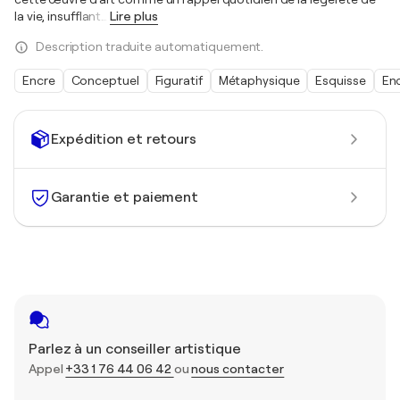
la vie, insufflant
…
Lire plus
Description traduite automatiquement.
Encre
Conceptuel
Figuratif
Métaphysique
Esquisse
En
Expédition et retours
Garantie et paiement
Parlez à un conseiller artistique
Appel
+33 1 76 44 06 42
ou
nous contacter