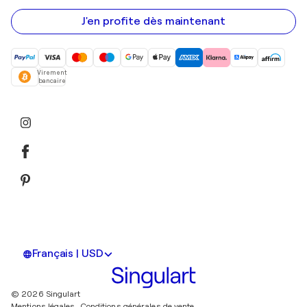
e-
mail
J'en profite dès maintenant
Virement
bancaire
Français | USD
© 2026 Singulart
Mentions légales.
Conditions générales de vente