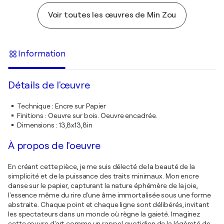
Voir toutes les œuvres de Min Zou
Information
Détails de l'œuvre
Technique
:
Encre sur Papier
Finitions
:
Oeuvre sur bois. Oeuvre encadrée.
Dimensions
:
13,8x13,8in
À propos de l'oeuvre
En créant cette pièce, je me suis délecté de la beauté de la
simplicité et de la puissance des traits minimaux. Mon encre
danse sur le papier, capturant la nature éphémère de la joie,
l'essence même du rire d'une âme immortalisée sous une forme
abstraite. Chaque point et chaque ligne sont délibérés, invitant
les spectateurs dans un monde où règne la gaieté. Imaginez
cette œuvre d'art comme un rappel quotidien de la légèreté de