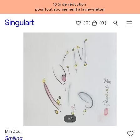
10 % de réduction
pour tout abonnement à la newsletter
(
0
)
( 0 )
1
/
2
Min Zou
Smiling