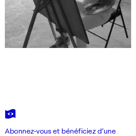
MIN ZOU
Smiling
550 $US
Faire une offre
Acquérir
Abonnez-vous et bénéficiez d’une