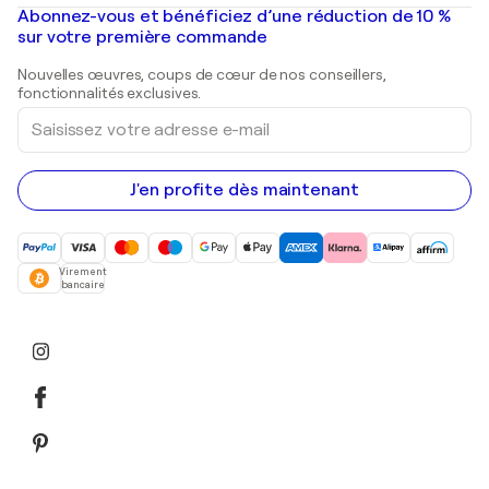
Peintures à l'huile
Mr. Brainwash
Galeries d'art en France
Abonnez-vous et bénéficiez d’une réduction de 10 %
Peintures de paysage
Shepard Fairey
Galeries d'art en Belgique
sur votre première commande
Estampes
Sculptures
Nouvelles œuvres, coups de cœur de nos conseillers,
Peintures acryliques
fonctionnalités exclusives.
Saisissez
votre
adresse
e-
mail
J'en profite dès maintenant
Virement
bancaire