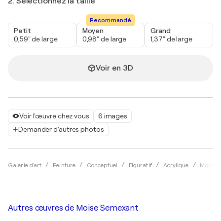
2. Sélectionnez la taille
Recommandé
Petit
Moyen
Grand
0,59" de large
0,98" de large
1,37" de large
Voir en 3D
Voir l'œuvre chez vous
6 images
Demander d'autres photos
Galerie d'art
Peinture
Conceptuel
Figuratif
Acrylique
Moise 
Autres œuvres de
Moise Semexant