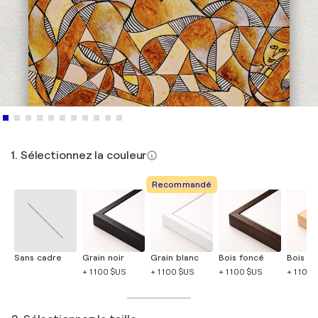
1. Sélectionnez la couleur
Recommandé
Sans cadre
Grain noir
Grain blanc
Bois foncé
Bois cla
+ 1 100 $US
+ 1 100 $US
+ 1 100 $US
+ 1 100