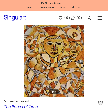
10 % de réduction
pour tout abonnement à la newsletter
(
0
)
( 0 )
1
/
7
Moise Semexant
The Prince of Time