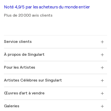
Noté 4,9/5 par les acheteurs du monde entier
Plus de 20 000 avis clients
Service clients
Nous contacter
À propos de Singulart
Expédition
Politique de retour
A propos de nous
Témoignages de clients
Pour les Artistes
FAQ
Offrir une carte cadeau
Sociétés affiliées
Rejoignez notre programme commercial
Rejoindre Singulart en tant qu'artiste
Nos artistes
Mon compte
Artistes Célèbres sur Singulart
Se connecter en tant qu'Artiste
Magazine Singulart
Protection acheteur
Emplois
+33 1 76 44 06 42
Henri Matisse
Découvrez une sélection d'art original
Œuvres d'art à vendre
Marc Chagall
Pablo Picasso
Tableaux à vendre
Salvador Dalí
Galeries
Tableaux abstraits à vendre
Banksy