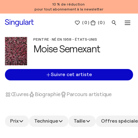
10 % de réduction
pour tout abonnement à la newsletter
(
0
)
( 0 )
PEINTRE · NÉ EN 1958 - ÉTATS-UNIS
Moise Semexant
Suivre cet artiste
Œuvres
Biographie
Parcours artistique
Prix
Technique
Taille
Offres spéciale