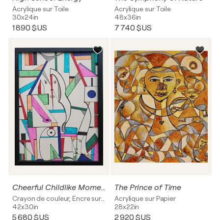
Acrylique sur Toile
Acrylique sur Toile
30x24in
48x36in
1 890 $US
7 740 $US
Cheerful Childlike Moment 2
The Prince of Time
Crayon de couleur, Encre sur Papier
Acrylique sur Papier
42x30in
28x22in
5 680 $US
2 920 $US