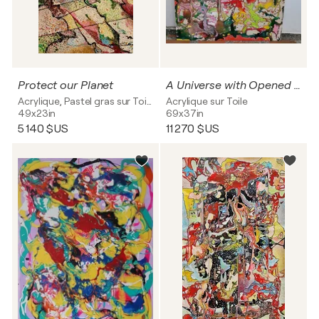
Protect our Planet
A Universe with Opened Windows
Acrylique, Pastel gras sur Toile
Acrylique sur Toile
49x23in
69x37in
5 140 $US
11 270 $US