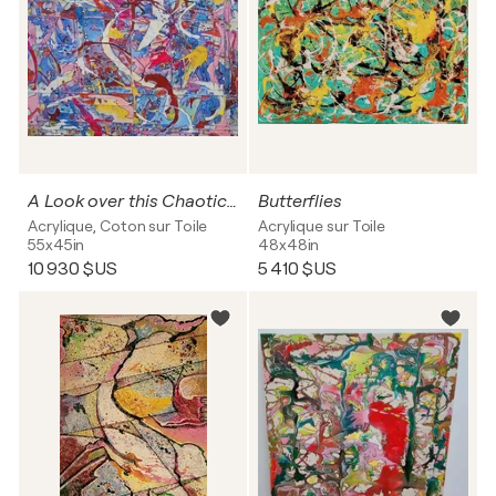
A Look over this Chaotic World
Butterflies
Acrylique, Coton sur Toile
Acrylique sur Toile
55x45in
48x48in
10 930 $US
5 410 $US