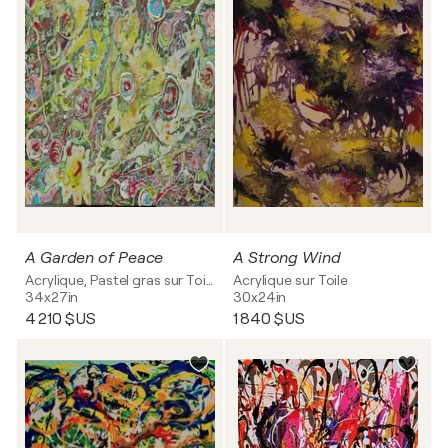
A Garden of Peace
A Strong Wind
Acrylique, Pastel gras sur Toile
Acrylique sur Toile
34x27in
30x24in
4 210 $US
1 840 $US