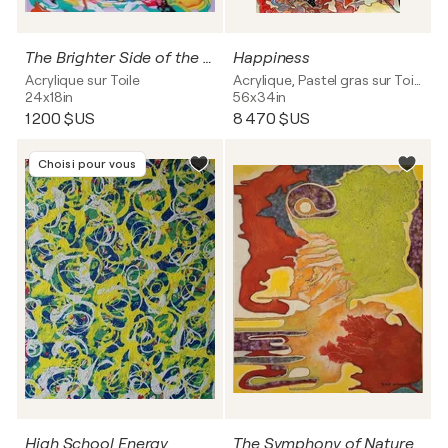
The Brighter Side of the Day 2
Happiness
Acrylique sur Toile
Acrylique, Pastel gras sur Toile
24x18in
56x34in
1 200 $US
8 470 $US
Choisi pour vous
High School Energy
The Symphony of Nature