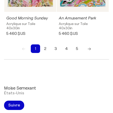
Good Morning Sunday
An Amusement Park
Acrylique sur Toile
Acrylique sur Toile
40x30in
40x30in
5 460 $US
5 460 $US
1
2
3
4
5
1
2
3
4
5
Moise Semexant
États-Unis
Suivre