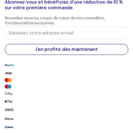
Galeries d'art en France
Abonnez-vous et bénéficiez d’une réduction de 10 %
Peintures de paysage
Shepard Fairey
Galeries d'art en Belgique
sur votre première commande
Estampes
Sculptures
Nouvelles œuvres, coups de cœur de nos conseillers,
Peintures acryliques
fonctionnalités exclusives.
Saisissez
votre
adresse
e-
mail
J'en profite dès maintenant