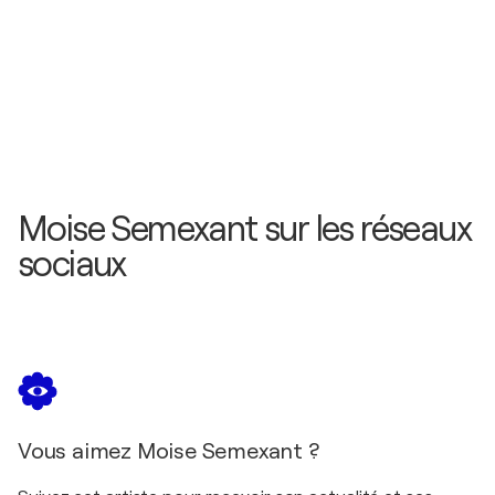
2009
My Artistic Journey / Urban Art Gallery Pop-up -
New York, États-Unis
2009
The Harmony / Frank Pages Gallery - Geneva,
Suisse
Moise Semexant sur les réseaux
sociaux
Vous aimez Moise Semexant ?