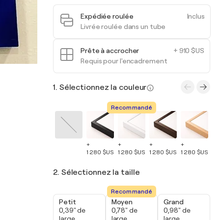
Expédiée roulée
Inclus
Livrée roulée dans un tube
Prête à accrocher
+ 910 $US
Requis pour l'encadrement
1. Sélectionnez la couleur
Recommandé
+
+
+
+
+
1 280 $US
1 280 $US
1 280 $US
1 280 $US
1 
2. Sélectionnez la taille
Recommandé
Petit
Moyen
Grand
0,39" de
0,78" de
0,98" de
large
large
large