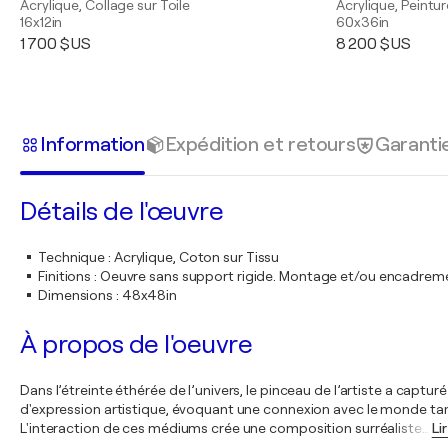
Acrylique, Collage sur Toile
Acrylique, Peintu
16x12in
60x36in
1 700 $US
8 200 $US
Information
Expédition et retours
Garanti
Détails de l'œuvre
Technique
:
Acrylique, Coton sur Tissu
Finitions
:
Oeuvre sans support rigide. Montage et/ou encadrem
Dimensions
:
48x48in
À propos de l'oeuvre
Dans l’étreinte éthérée de l’univers, le pinceau de l’artiste a capt
d'expression artistique, évoquant une connexion avec le monde tangi
L'interaction de ces médiums crée une composition surréaliste
…
Li