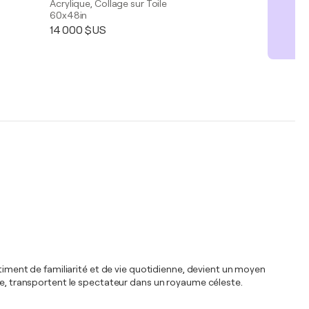
Acrylique, Collage sur Toile
60x48in
14 000 $US
ntiment de familiarité et de vie quotidienne, devient un moyen
rée, transportent le spectateur dans un royaume céleste.