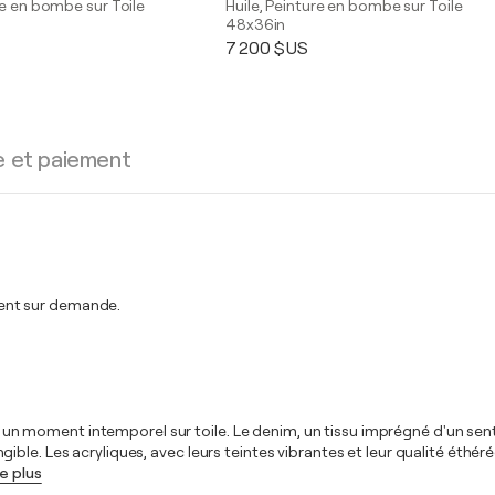
re en bombe sur Toile
Huile, Peinture en bombe sur Toile
48x36in
7 200 $US
e et paiement
ent sur demande.
uré un moment intemporel sur toile. Le denim, un tissu imprégné d'un se
ble. Les acryliques, avec leurs teintes vibrantes et leur qualité éthé
re plus