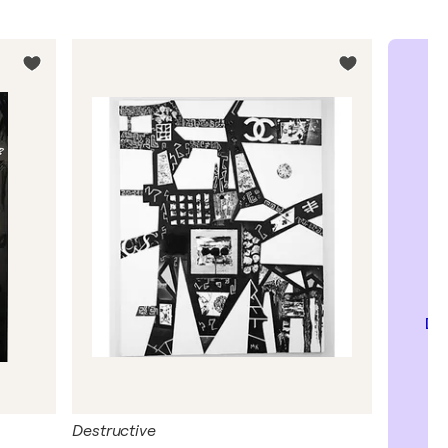
Dé
Destructive