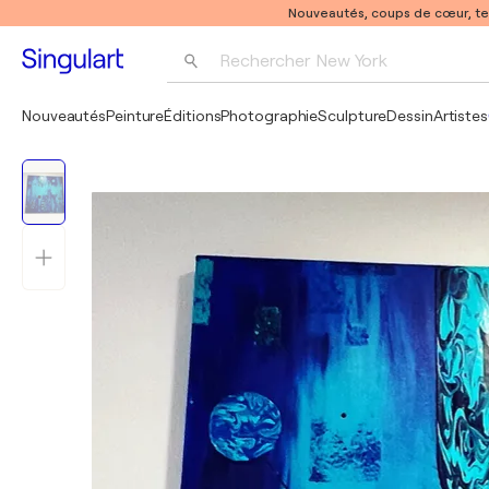
Nouveautés, coups de cœur, t
Rechercher 
New York
Photographie
Nouveautés
Peinture
Éditions
Photographie
Sculpture
Dessin
Artistes
Pop Art
Pablo Picasso