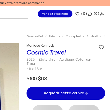
% sur votre première commande.
(
0
)
( 0 )
Vendez avec nous
Galerie d'art
Peinture
Conceptuel
Abstrait
Acry
Monique Kennedy
Cosmic Travel
2023
• États-Unis
•
Acrylique, Coton sur
Tissu
48 x 48 in
5 100 $US
Acquérir cette œuvre