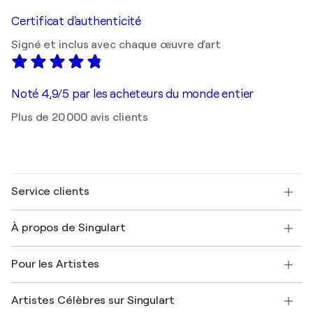
Certificat d'authenticité
Signé et inclus avec chaque œuvre d'art
Noté 4,9/5 par les acheteurs du monde entier
Plus de 20 000 avis clients
Service clients
Nous contacter
À propos de Singulart
Expédition
Politique de retour
A propos de nous
Témoignages de clients
Pour les Artistes
FAQ
Offrir une carte cadeau
Sociétés affiliées
Rejoignez notre programme commercial
Rejoindre Singulart en tant qu'artiste
Nos artistes
Mon compte
Artistes Célèbres sur Singulart
Se connecter en tant qu'Artiste
Magazine Singulart
Protection acheteur