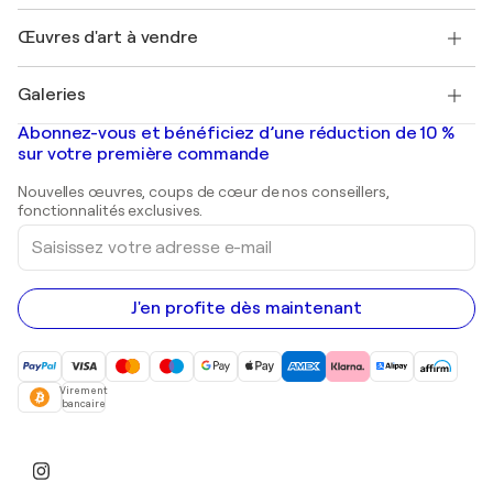
Emplois
+33 1 76 44 06 42
Henri Matisse
Découvrez une sélection d'art original
Œuvres d'art à vendre
Marc Chagall
Pablo Picasso
Tableaux à vendre
Salvador Dalí
Galeries
Tableaux abstraits à vendre
Banksy
Peintures à l'huile
Mr. Brainwash
Galeries d'art en France
Abonnez-vous et bénéficiez d’une réduction de 10 %
Peintures de paysage
Shepard Fairey
Galeries d'art en Belgique
sur votre première commande
Estampes
Sculptures
Nouvelles œuvres, coups de cœur de nos conseillers,
Peintures acryliques
fonctionnalités exclusives.
Saisissez
votre
adresse
e-
mail
J'en profite dès maintenant
Virement
bancaire