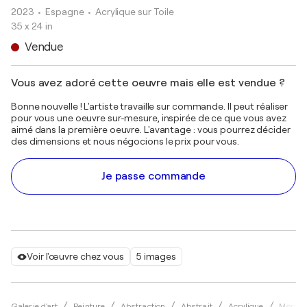
2023
• Espagne
•
Acrylique sur Toile
35 x 24 in
Vendue
Vous avez adoré cette oeuvre mais elle est vendue ?
Bonne nouvelle ! L'artiste travaille sur commande. Il peut réaliser
pour vous une oeuvre sur-mesure, inspirée de ce que vous avez
aimé dans la première oeuvre. L'avantage : vous pourrez décider
des dimensions et nous négocions le prix pour vous.
Je passe commande
Voir l'œuvre chez vous
5 images
Galerie d'art
Peinture
Abstraction
Abstrait
Acrylique
Montse