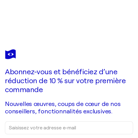
MONTSE
BARBERÀ
PUJOL
Vous avez adoré cette oeuvre mais elle est vendue ?
Feathers
Abonnez-vous et bénéficiez d’une
Je passe commande
réduction de 10 % sur votre première
commande
Nouvelles œuvres, coups de cœur de nos
conseillers, fonctionnalités exclusives.