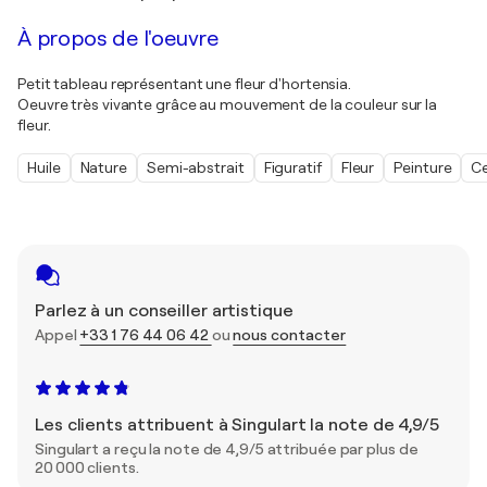
À propos de l'oeuvre
Petit tableau représentant une fleur d'hortensia.
Oeuvre très vivante grâce au mouvement de la couleur sur la
fleur.
Huile
Nature
Semi-abstrait
Figuratif
Fleur
Peinture
Ce
Parlez à un conseiller artistique
Appel
+33 1 76 44 06 42
ou
nous contacter
Les clients attribuent à Singulart la note de 4,9/5
Singulart a reçu la note de 4,9/5 attribuée par plus de
20 000 clients.