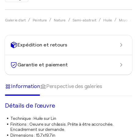
P
Galerie d'art
Peinture
Nature
Semi-abstrait
Huile
Moyo
Expédition et retours
Garantie et paiement
Information
Perspective des galeries
Détails de l'œuvre
Technique
:
Huile sur Lin
Finitions
:
Oeuvre sur châssis. Prête à être accrochée.
Encadrement sur demande.
Dimensions
:
15,7x19,7in