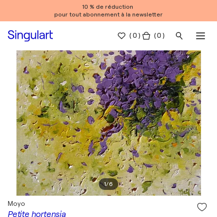
10 % de réduction
pour tout abonnement à la newsletter
(
0
)
( 0 )
1
/
6
Moyo
Petite hortensia