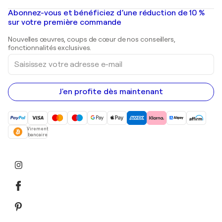
Peintures à l'huile
Mr. Brainwash
Galeries d'art en France
Abonnez-vous et bénéficiez d’une réduction de 10 %
Peintures de paysage
Shepard Fairey
Galeries d'art en Belgique
sur votre première commande
Estampes
Sculptures
Nouvelles œuvres, coups de cœur de nos conseillers,
Peintures acryliques
fonctionnalités exclusives.
Saisissez
votre
adresse
e-
mail
J'en profite dès maintenant
Virement
bancaire