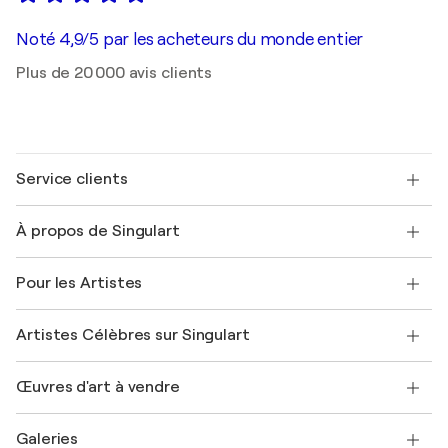
Noté 4,9/5 par les acheteurs du monde entier
Plus de 20 000 avis clients
Service clients
Nous contacter
À propos de Singulart
Expédition
Politique de retour
A propos de nous
Témoignages de clients
Pour les Artistes
FAQ
Offrir une carte cadeau
Sociétés affiliées
Rejoignez notre programme commercial
Rejoindre Singulart en tant qu'artiste
Nos artistes
Mon compte
Artistes Célèbres sur Singulart
Se connecter en tant qu'Artiste
Magazine Singulart
Protection acheteur
Emplois
+33 1 76 44 06 42
Henri Matisse
Découvrez une sélection d'art original
Œuvres d'art à vendre
Marc Chagall
Pablo Picasso
Tableaux à vendre
Salvador Dalí
Galeries
Tableaux abstraits à vendre
Banksy