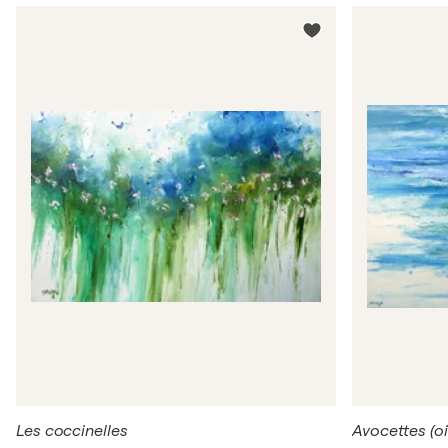
/ / Arstudio Galerie d'art - Knokke, Belgique
2012
/ / Christine De Cuyper Art gallery - Bruxelles,
Belgique
2011
/ / Galerie Azur - Spa, Belgique
2010
/ / Galerie Hors Château - Liège, Belgique
2010
/ / Galerie Delvaux - Namur, Belgique
2008
/ / Galerie Azur - Spa, Belgique
2006
/ / Caves de l'Abbaye - Stavelot, Belgique
2005
/ / Galerie Maison Cavens - Malmédy, Belgique
Les coccinelles
Avocettes (oi