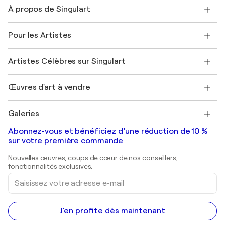
Nous contacter
À propos de Singulart
Expédition
Politique de retour
A propos de nous
Témoignages de clients
Pour les Artistes
FAQ
Offrir une carte cadeau
Sociétés affiliées
Rejoignez notre programme commercial
Rejoindre Singulart en tant qu'artiste
Nos artistes
Mon compte
Artistes Célèbres sur Singulart
Se connecter en tant qu'Artiste
Magazine Singulart
Protection acheteur
Emplois
+33 1 76 44 06 42
Henri Matisse
Découvrez une sélection d'art original
Œuvres d'art à vendre
Marc Chagall
Pablo Picasso
Tableaux à vendre
Salvador Dalí
Galeries
Tableaux abstraits à vendre
Banksy
Peintures à l'huile
Mr. Brainwash
Galeries d'art en France
Abonnez-vous et bénéficiez d’une réduction de 10 %
Peintures de paysage
Shepard Fairey
Galeries d'art en Belgique
sur votre première commande
Estampes
Sculptures
Nouvelles œuvres, coups de cœur de nos conseillers,
Peintures acryliques
fonctionnalités exclusives.
Saisissez
votre
adresse
e-
mail
J'en profite dès maintenant