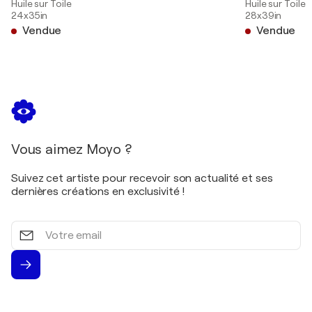
2005
Huile sur Toile
Huile sur Toile
24x35in
28x39in
/ / Galerie Azur - Spa, Belgique
Vendue
Vendue
2002
/ / Galerie Azur - Spa, Belgique
2001
/ / Galerie SchloBpark Rahe - Aix-la-Chapelle,
Allemagne
2001
/ / Galerie Kunstladen - St Vith, Belgique
Vous aimez Moyo ?
2001
Suivez cet artiste pour recevoir son actualité et ses
/ / Galerie Maison Cavens - Malmedy, Belgique
dernières créations en exclusivité !
2000
/ / Galerie Isabelle Brant - Anvers, Belgique
Votre
email
2000
/ / Galerie Azur - Spa, Belgique
1999
/ / Galerie Atelier Kunst und Büche - Eupen,
Belgique