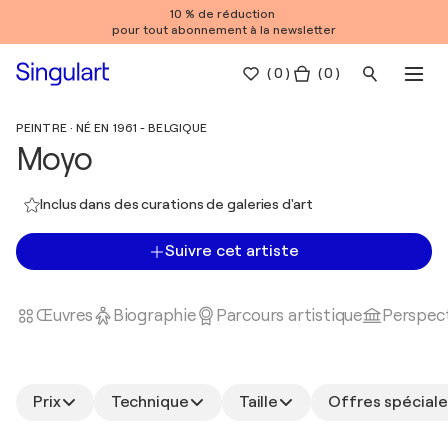
10 % de réduction
pour tout abonnement à la newsletter
(
0
)
( 0 )
PEINTRE · NÉ EN 1961 - BELGIQUE
Moyo
Inclus dans des curations de galeries d'art
Suivre cet artiste
Œuvres
Biographie
Parcours artistique
Perspect
Prix
Technique
Taille
Offres spéciale