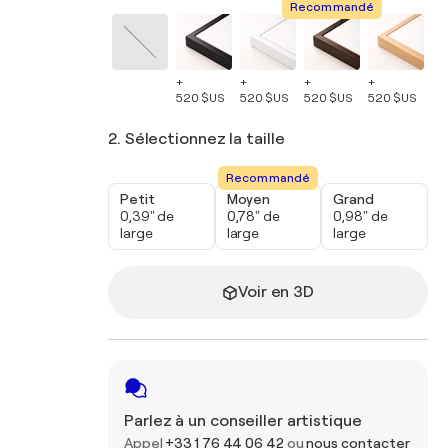
Recommandé
+
+
+
+
+
520 $US
520 $US
520 $US
520 $US
52
2. Sélectionnez la taille
Recommandé
Petit
Moyen
Grand
0,39" de
0,78" de
0,98" de
large
large
large
Voir en 3D
Parlez à un conseiller artistique
Appel
+33 1 76 44 06 42
ou
nous contacter