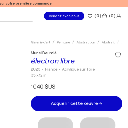
% sur votre première commande.
(
0
)
( 0 )
Vendez avec nous
Galerie d'art
Peinture
Abstraction
Abstrait
Acry
Muriel Deumié
électron libre
2023
• France
•
Acrylique sur Toile
35 x 12 in
1 040 $US
Acquérir cette œuvre