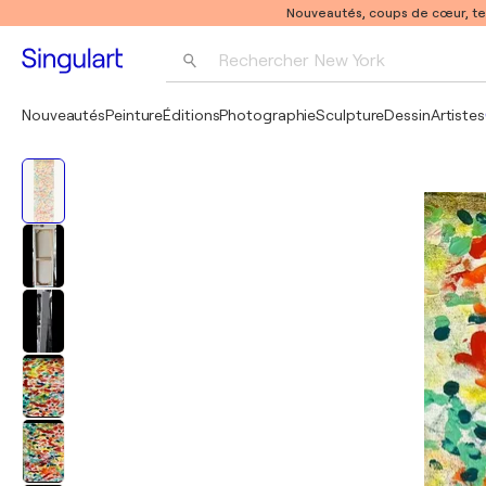
Nouveautés, coups de cœur, t
Rechercher 
New York
Photographie
Nouveautés
Peinture
Éditions
Photographie
Sculpture
Dessin
Artistes
Pop Art
Pablo Picasso