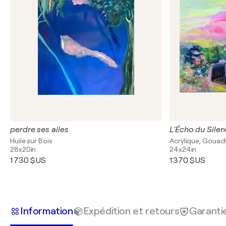
perdre ses ailes
L'Écho du Sile
Huile sur Bois
Acrylique, Gouach
28x20in
24x24in
1 730 $US
1 370 $US
Information
Expédition et retours
Garanti