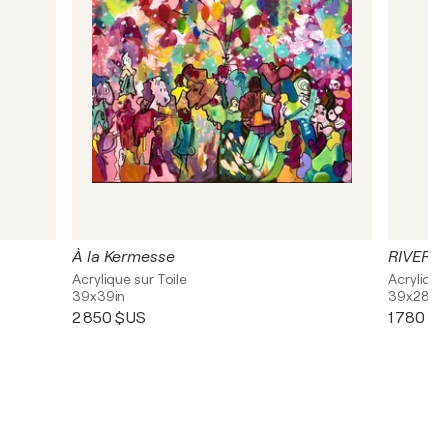
À la Kermesse
RIVERG
Acrylique sur Toile
Acrylique
39x39in
39x28in
2 850 $US
1 780 $