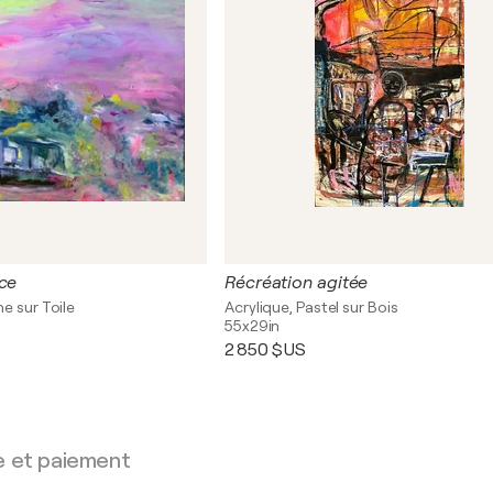
nce
Récréation agitée
e sur Toile
Acrylique, Pastel sur Bois
55x29in
2 850 $US
e et paiement