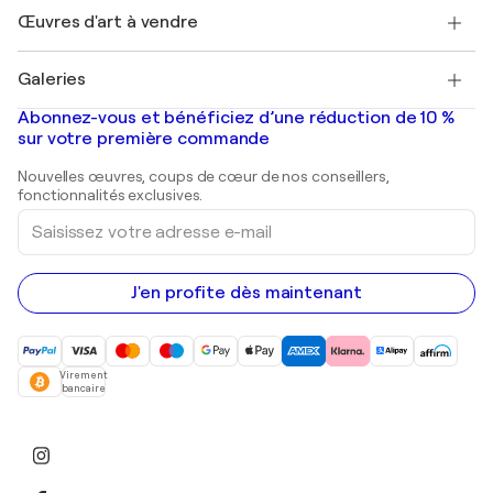
Henri Matisse
Découvrez une sélection d'art original
Œuvres d'art à vendre
Marc Chagall
Pablo Picasso
Tableaux à vendre
Salvador Dalí
Galeries
Tableaux abstraits à vendre
Banksy
Peintures à l'huile
Mr. Brainwash
Galeries d'art en France
Abonnez-vous et bénéficiez d’une réduction de 10 %
Peintures de paysage
Shepard Fairey
Galeries d'art en Belgique
sur votre première commande
Estampes
Sculptures
Nouvelles œuvres, coups de cœur de nos conseillers,
Peintures acryliques
fonctionnalités exclusives.
Saisissez
votre
adresse
e-
mail
J'en profite dès maintenant
Virement
bancaire