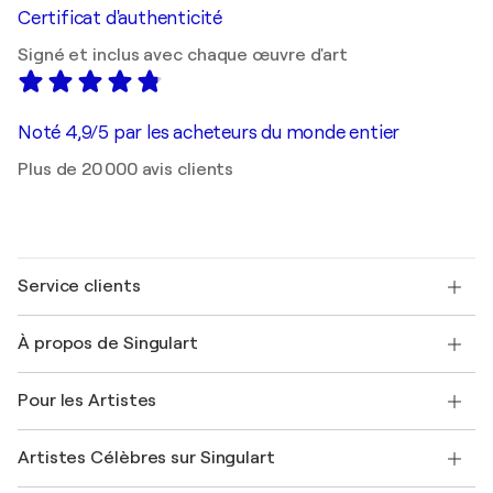
Certificat d'authenticité
Signé et inclus avec chaque œuvre d'art
Noté 4,9/5 par les acheteurs du monde entier
Plus de 20 000 avis clients
Service clients
Nous contacter
À propos de Singulart
Expédition
Politique de retour
A propos de nous
Témoignages de clients
Pour les Artistes
FAQ
Offrir une carte cadeau
Sociétés affiliées
Rejoignez notre programme commercial
Rejoindre Singulart en tant qu'artiste
Nos artistes
Mon compte
Artistes Célèbres sur Singulart
Se connecter en tant qu'Artiste
Magazine Singulart
Protection acheteur
Emplois
+33 1 76 44 06 42