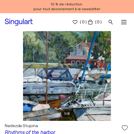
10 % de réduction
pour tout abonnement à la newsletter
(
0
)
( 0 )
1
/
8
Nadezda Stupina
Rhythms of the harbor