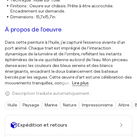
Technique
:
Huile sur Toile
Finitions
:
Oeuvre sur châssis. Prête à être accrochée.
Encadrement sur demande.
Dimensions
:
15,7x15,7in
À propos de l'oeuvre
Dans cette peinture à l'huile, j'ai capturé l'essence vivante d'un
port animé. Chaque trait est imprégné de l’interaction
dynamique de la lumière et de l’ombre, reflétant les instants
éphémères de la vie quotidienne au bord de l’eau. Mon pinceau
danse avec les couleurs des bleus sereins et des blancs
énergisants, encadrant le doux balancement des bateaux
bercés par les vagues. Cette œuvre d’art est une célébration des
mouvements tranquilles, conçue
…
Lire plus
Description traduite automatiquement.
Huile
Paysage
Marine
Nature
Impressionisme
Arbre
Expédition et retours