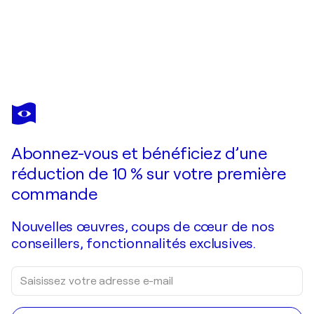
NADEZDA
STUPINA
Vous avez adoré cette oeuvre mais elle est vendue ?
Rhythms of the harbor
Abonnez-vous et bénéficiez d’une
Je passe commande
réduction de 10 % sur votre première
commande
Nouvelles œuvres, coups de cœur de nos
conseillers, fonctionnalités exclusives.