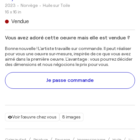
2023
• Norvège
•
Huile sur Toile
16 x 16 in
Vendue
Vous avez adoré cette oeuvre mais elle est vendue ?
Bonne nouvelle ! L'artiste travaille sur commande. Il peut réaliser
pour vous une oeuvre sur-mesure, inspirée de ce que vous avez
aimé dans la première oeuvre. L'avantage : vous pourrez décider
des dimensions et nous négocions le prix pour vous.
Je passe commande
Voir l'œuvre chez vous
8 images
Galerie d'art
Peinture
Paysage
Impressionisme
Huile
Nadez