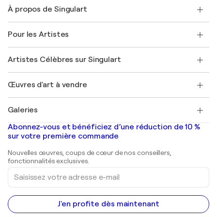
Nous contacter
À propos de Singulart
Expédition
Politique de retour
A propos de nous
Témoignages de clients
Pour les Artistes
FAQ
Offrir une carte cadeau
Sociétés affiliées
Rejoignez notre programme commercial
Rejoindre Singulart en tant qu'artiste
Nos artistes
Mon compte
Artistes Célèbres sur Singulart
Se connecter en tant qu'Artiste
Magazine Singulart
Protection acheteur
Emplois
+33 1 76 44 06 42
Henri Matisse
Découvrez une sélection d'art original
Œuvres d'art à vendre
Marc Chagall
Pablo Picasso
Tableaux à vendre
Salvador Dalí
Galeries
Tableaux abstraits à vendre
Banksy
Peintures à l'huile
Mr. Brainwash
Galeries d'art en France
Abonnez-vous et bénéficiez d’une réduction de 10 %
Peintures de paysage
Shepard Fairey
Galeries d'art en Belgique
sur votre première commande
Estampes
Sculptures
Nouvelles œuvres, coups de cœur de nos conseillers,
Peintures acryliques
fonctionnalités exclusives.
Saisissez
votre
adresse
e-
mail
J'en profite dès maintenant