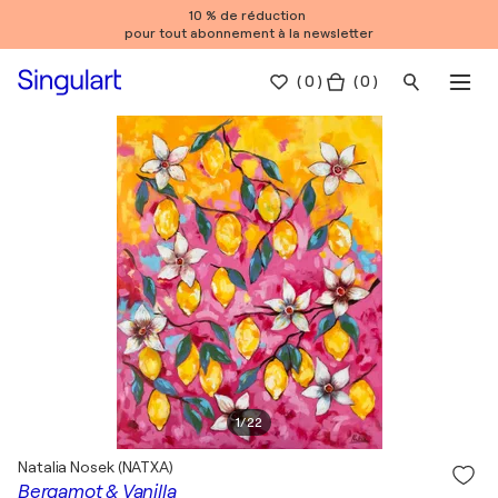
10 % de réduction
pour tout abonnement à la newsletter
(
0
)
( 0 )
1
/
22
Natalia Nosek (NATXA)
Bergamot & Vanilla