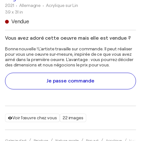
2021
• Allemagne
•
Acrylique sur Lin
39 x 31 in
Vendue
Vous avez adoré cette oeuvre mais elle est vendue ?
Bonne nouvelle ! L'artiste travaille sur commande. Il peut réaliser
pour vous une oeuvre sur-mesure, inspirée de ce que vous avez
aimé dans la première oeuvre. L'avantage : vous pourrez décider
des dimensions et nous négocions le prix pour vous.
Je passe commande
Voir l'œuvre chez vous
22 images
Galerie d'art
Peinture
Nature morte
Pop art
Acrylique
Natali