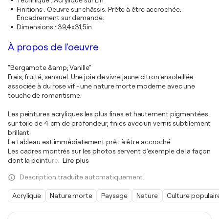
Technique
:
Acrylique sur Lin
Finitions
:
Oeuvre sur châssis. Prête à être accrochée.
Encadrement sur demande.
Dimensions
:
39,4x31,5in
À propos de l'oeuvre
"Bergamote &amp; Vanille"
Frais, fruité, sensuel. Une joie de vivre jaune citron ensoleillée
associée à du rose vif - une nature morte moderne avec une
touche de romantisme.
Les peintures acryliques les plus fines et hautement pigmentées
sur toile de 4 cm de profondeur, finies avec un vernis subtilement
brillant.
Le tableau est immédiatement prêt à être accroché.
Les cadres montrés sur les photos servent d'exemple de la façon
dont la peinture
…
Lire plus
Description traduite automatiquement.
Acrylique
Nature morte
Paysage
Nature
Culture populair