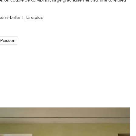
é. Un couple de koi vibrant nage gracieusement sur une toile bleu
semi-brillant
…
Lire plus
Poisson