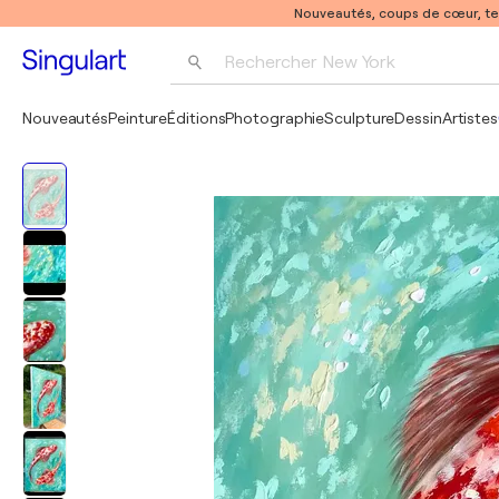
Nouveautés, coups de cœur, t
Rechercher 
New York
Photographie
Nouveautés
Peinture
Éditions
Photographie
Sculpture
Dessin
Artistes
Pop Art
Pablo Picasso