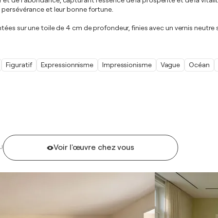
t de l’abondance, capturant l’essence de la prospérité et de la vitalit
 persévérance et leur bonne fortune.
tées sur une toile de 4 cm de profondeur, finies avec un vernis neutre 
Figuratif
Expressionnisme
Impressionisme
Vague
Océan
Voir l'œuvre chez vous
U