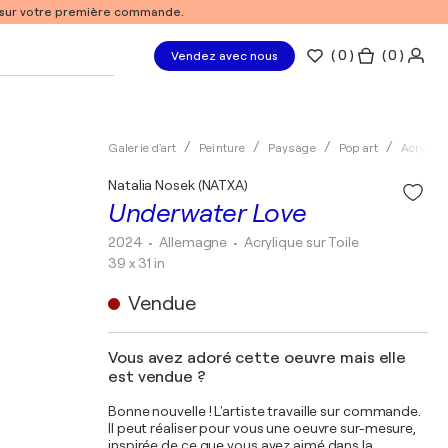
% sur votre première commande.
(
0
)
( 0 )
Vendez avec nous
Galerie d'art
Peinture
Paysage
Pop art
Acryliqu
Natalia Nosek (NATXA)
Underwater Love
2024
• Allemagne
•
Acrylique sur Toile
39 x 31 in
Vendue
Vous avez adoré cette oeuvre mais elle
est vendue ?
Bonne nouvelle ! L'artiste travaille sur commande.
Il peut réaliser pour vous une oeuvre sur-mesure,
inspirée de ce que vous avez aimé dans la