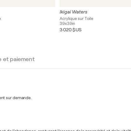
Ikigai Waters
e
Acrylique sur Toile
39x39in
3 020 $US
e et paiement
ment sur demande.