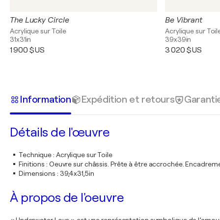
The Lucky Circle
Be Vibrant
Acrylique sur Toile
Acrylique sur Toil
31x31in
39x39in
1 900 $US
3 020 $US
Information
Expédition et retours
Garanti
Détails de l'œuvre
Technique
:
Acrylique sur Toile
Finitions
:
Oeuvre sur châssis. Prête à être accrochée. Encadre
Dimensions
:
39,4x31,5in
À propos de l'oeuvre