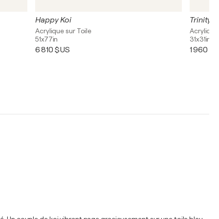
Happy Koi
Trinity
Acrylique sur Toile
Acrylique
51x77in
31x31in
6 810 $US
1 960 $