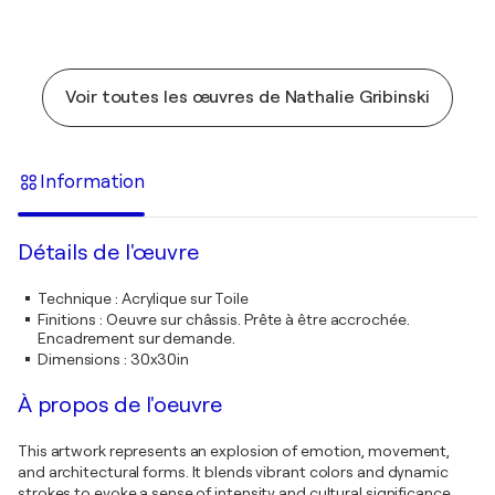
Voir toutes les œuvres de Nathalie Gribinski
Information
Détails de l'œuvre
Technique
:
Acrylique sur Toile
Finitions
:
Oeuvre sur châssis. Prête à être accrochée.
Encadrement sur demande.
Dimensions
:
30x30in
À propos de l'oeuvre
This artwork represents an explosion of emotion, movement,
and architectural forms. It blends vibrant colors and dynamic
strokes to evoke a sense of intensity and cultural significance.