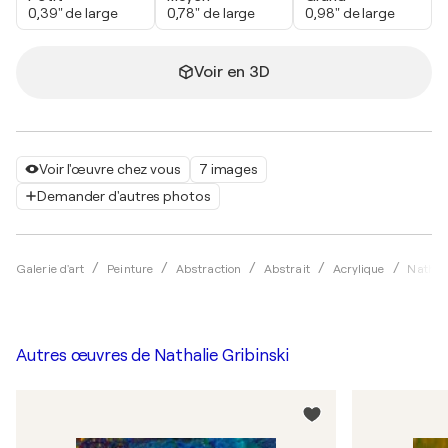
0,39" de large
0,78" de large
0,98" de large
Voir en 3D
Voir l'œuvre chez vous
7 images
Demander d'autres photos
Galerie d'art
Peinture
Abstraction
Abstrait
Acrylique
Nathali
Autres œuvres de
Nathalie Gribinski