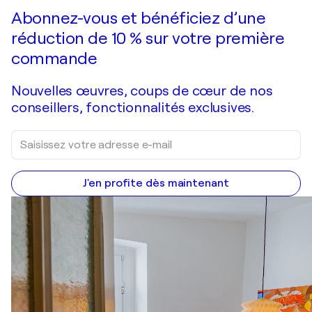
Faire une offre
Acquérir
Abonnez-vous et bénéficiez d’une
réduction de 10 % sur votre première
commande
Nouvelles œuvres, coups de cœur de nos
conseillers, fonctionnalités exclusives.
J'en profite dès maintenant