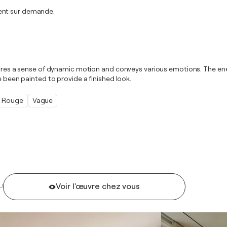
ment sur demande.
ptures a sense of dynamic motion and conveys various emotions. The ene
e been painted to provide a finished look.
Rouge
Vague
Voir l'œuvre chez vous
U