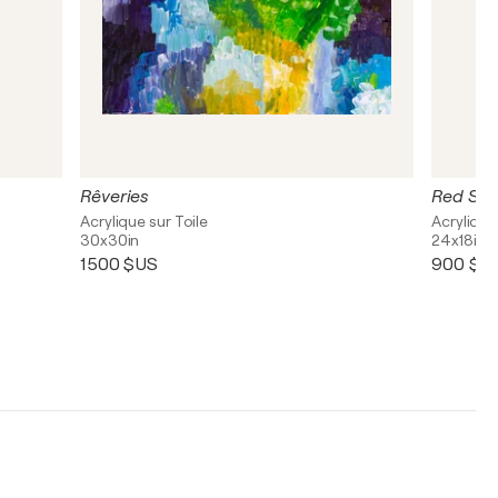
Rêveries
Red Spo
Acrylique sur Toile
Acrylique
30x30in
24x18in
1 500 $US
900 $U