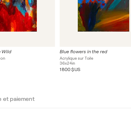
e Wild
Blue flowers in the red
ton
Acrylique sur Toile
36x24in
1 800 $US
e et paiement