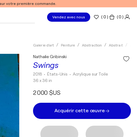
% sur votre première commande.
(
0
)
( 0 )
Vendez avec nous
Galerie d'art
Peinture
Abstraction
Abstrait
Acry
Nathalie Gribinski
Swings
2018
• États-Unis
•
Acrylique sur Toile
36 x 36 in
2 000 $US
Acquérir cette œuvre