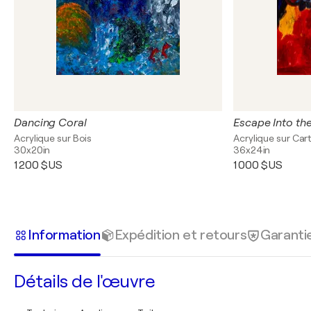
Dancing Coral
Escape Into th
Acrylique sur Bois
Acrylique sur Car
30x20in
36x24in
1 200 $US
1 000 $US
Information
Expédition et retours
Garanti
Détails de l'œuvre