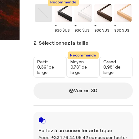
Recommandé
+
+
+
+
+
930 $US
930 $US
930 $US
930 $US
93
2. Sélectionnez la taille
Recommandé
Petit
Moyen
Grand
0,39" de
0,78" de
0,98" de
large
large
large
Voir en 3D
Parlez à un conseiller artistique
Appel
+33 1 76 44 06 42
ou
nous contacter