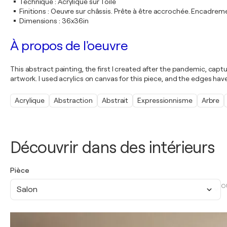
Technique
:
Acrylique sur Toile
Finitions
:
Oeuvre sur châssis. Prête à être accrochée. Encadre
Dimensions
:
36x36in
À propos de l'oeuvre
This abstract painting, the first I created after the pandemic, ca
artwork. I used acrylics on canvas for this piece, and the edges hav
Acrylique
Abstraction
Abstrait
Expressionnisme
Arbre
Découvrir dans des intérieurs
Pièce
O
Salon