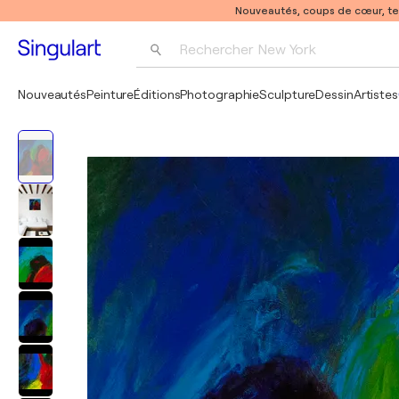
Nouveautés, coups de cœur, t
Rechercher 
New York
Photographie
Nouveautés
Peinture
Éditions
Photographie
Sculpture
Dessin
Artistes
Pop Art
Pablo Picasso