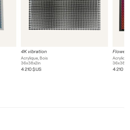
4K vibration
Flower's
Acrylique, Bois
Acrylique
36x38x2in
36x38x2
4 210 $US
4 210 $