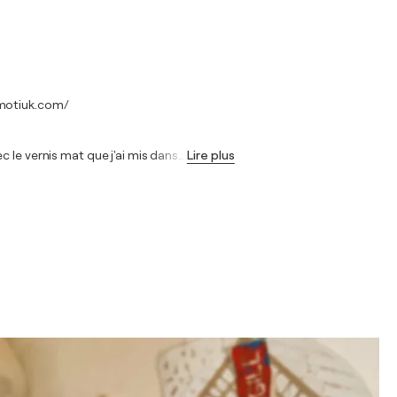
ymotiuk.com/
 le vernis mat que j'ai mis dans
…
Lire plus