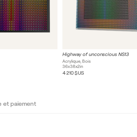
Highway of unconscious NS13
Acrylique, Bois
36x38x2in
4 210 $US
e et paiement