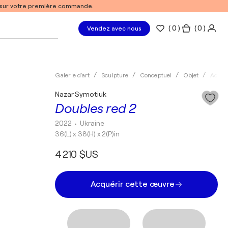
% sur votre première commande.
(
0
)
( 0 )
Vendez avec nous
Galerie d'art
Sculpture
Conceptuel
Objet
Acryli
Nazar Symotiuk
Doubles red 2
2022
• Ukraine
36(L) x 38(H) x 2(P)in
4 210 $US
Acquérir cette œuvre