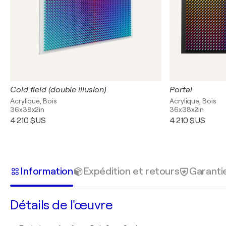
Cold field (double illusion)
Portal
Acrylique, Bois
Acrylique, Bois
36x38x2in
36x38x2in
4 210 $US
4 210 $US
Information
Expédition et retours
Garanti
Détails de l'œuvre