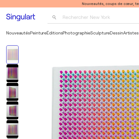
Nouveautés, coups de cœur, t
Rechercher 
New York
Photographie
Nouveautés
Peinture
Éditions
Photographie
Sculpture
Dessin
Artistes
Pop Art
Pablo Picasso