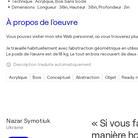
Technique
:
Acrylique, Bois Sans Socle
Dimensions
:
Longueur : 36in, Hauteur : 38in, Profondeur : 2in
À propos de l'oeuvre
Vous pouvez visiter mon site Web personnel, où vous trouverez plu
Je travaille habituellement avec l'abstraction géométrique en util
Le poids de l'œuvre est de 18 kg. Le tout en bois recouvert de deux
Description traduite automatiquement.
Acrylique
Bois
Conceptuel
Abstraction
Objet
Ready-
Nazar Symotiuk
« Si vous 
Ukraine
manière ho