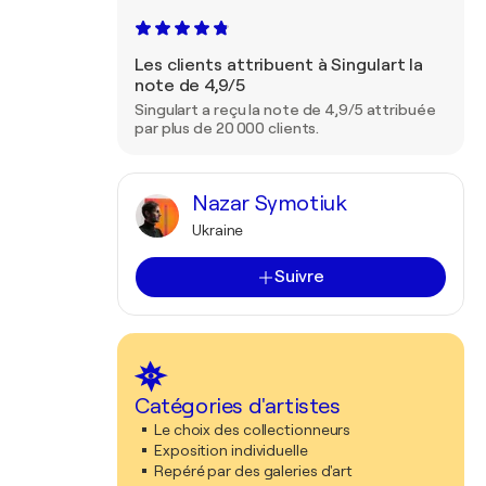
Les clients attribuent à Singulart la
note de 4,9/5
Singulart a reçu la note de 4,9/5 attribuée
par plus de 20 000 clients.
Nazar Symotiuk
Ukraine
Suivre
Catégories d'artistes
Le choix des collectionneurs
Exposition individuelle
Repéré par des galeries d'art