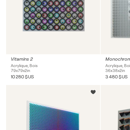
Vitamins 2
Monochrom
Acrylique, Bois
Acrylique, Bo
79x79x2in
36x38x2in
10 280 $US
3 480 $US