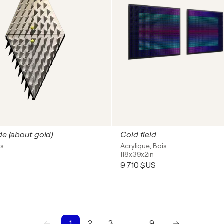
ide (about gold)
Cold field
is
Acrylique, Bois
118x39x2in
9 710 $US
1
2
3
…
9