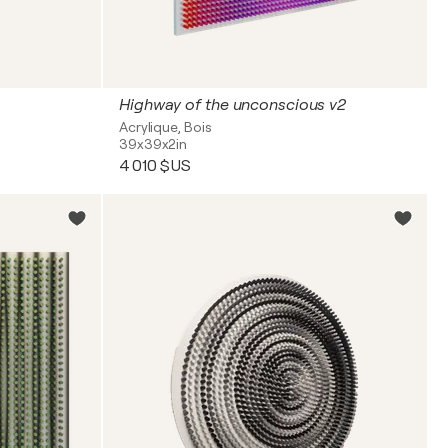
Highway of the unconscious v2
Acrylique, Bois
39x39x2in
4 010 $US