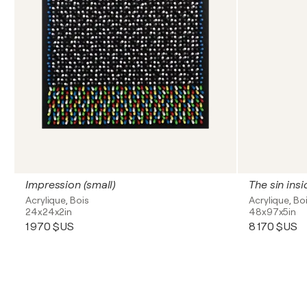
Impression (small)
The sin ins
Acrylique, Bois
Acrylique, Bo
24x24x2in
48x97x5in
1 970 $US
8 170 $US