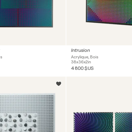
Intrusion
is
Acrylique, Bois
38x36x2in
4 800 $US