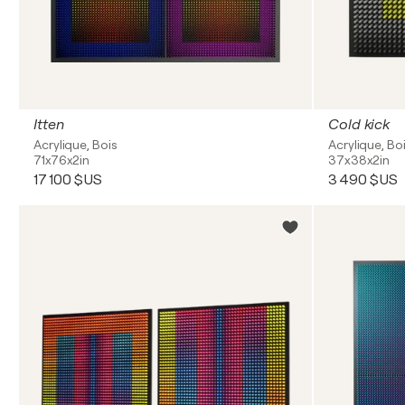
Itten
Cold kick
Acrylique, Bois
Acrylique, Bo
71x76x2in
37x38x2in
17 100 $US
3 490 $US