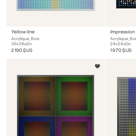
Yellow line
Impression 
Acrylique, Bois
Acrylique, Bo
36x38x2in
24x24x2in
2 190 $US
1 970 $US