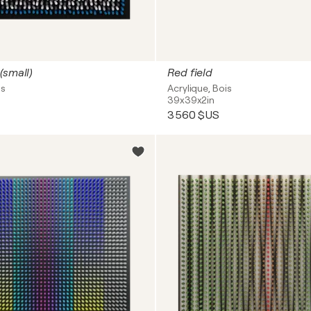
(small)
Red field
is
Acrylique, Bois
39x39x2in
3 560 $US