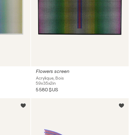
Flowers screen
Acrylique, Bois
59x35x2in
5 580 $US