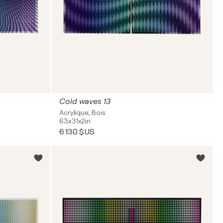
Cold waves 13
Acrylique, Bois
63x31x2in
6 130 $US