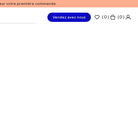
% sur votre première commande.
(
0
)
( 0 )
Vendez avec nous