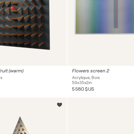
ruit (warm)
Flowers screen 2
is
Acrylique, Bois
59x35x2in
5 580 $US