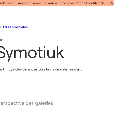
endances du moment :
abonnez-vous à notre newsletter et profitez de -10 
Offres spéciales
NE
Symotiuk
art
Inclus dans des curations de galeries d'art
erspective des galeries