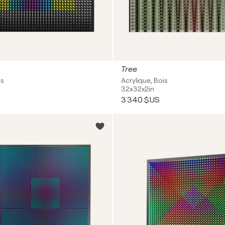
Tree
is
Acrylique, Bois
32x32x2in
3 340 $US