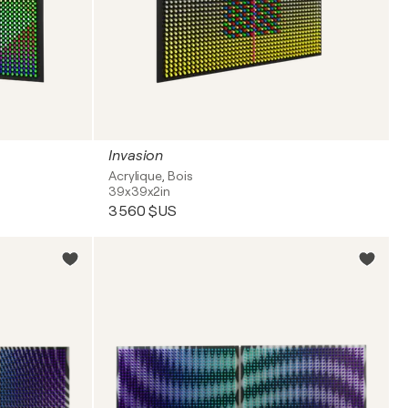
Invasion
Acrylique, Bois
39x39x2in
3 560 $US