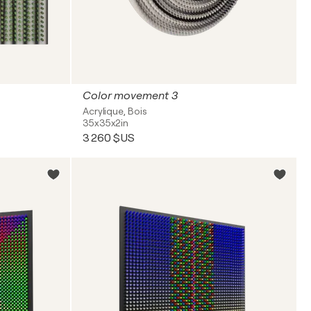
Color movement 3
Acrylique, Bois
35x35x2in
3 260 $US