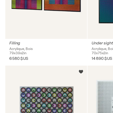
Filling
Under sight
Acrylique, Bois
Acrylique, Bo
79x39x2in
70x75x2in
6 580 $US
14 890 $US