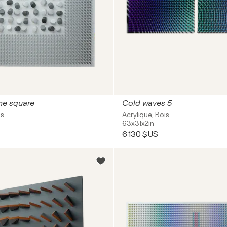
e square
Cold waves 5
is
Acrylique, Bois
63x31x2in
6 130 $US