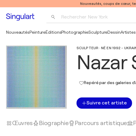
Nouveautés, coups de cœur, t
Rechercher 
New York
Photographie
Nouveautés
Peinture
Éditions
Photographie
Sculpture
Dessin
Artistes
Pop Art
SCULPTEUR · NÉ EN 1992 - UKRAI
Pablo Picasso
Nazar 
Repéré par des galeries d'
Suivre cet artiste
Œuvres
Biographie
Parcours artistique
P