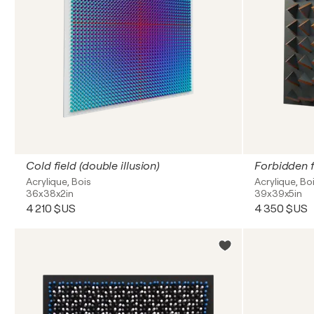
Cold field (double illusion)
Forbidden f
Acrylique, Bois
Acrylique, Bo
36x38x2in
39x39x5in
4 210 $US
4 350 $US