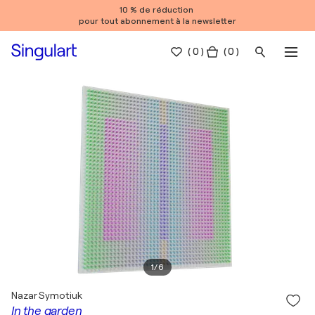
10 % de réduction
pour tout abonnement à la newsletter
(
0
)
( 0 )
1
/
6
Nazar Symotiuk
In the garden