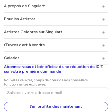
Nous contacter
À propos de Singulart
Expédition
Politique de retour
A propos de nous
Témoignages de clients
Pour les Artistes
FAQ
Offrir une carte cadeau
Sociétés affiliées
Rejoignez notre programme commercial
Rejoindre Singulart en tant qu'artiste
Nos artistes
Mon compte
Artistes Célèbres sur Singulart
Se connecter en tant qu'Artiste
Magazine Singulart
Protection acheteur
Emplois
+33 1 76 44 06 42
Henri Matisse
Découvrez une sélection d'art original
Œuvres d'art à vendre
Marc Chagall
Pablo Picasso
Tableaux à vendre
Salvador Dalí
Galeries
Tableaux abstraits à vendre
Banksy
Peintures à l'huile
Mr. Brainwash
Galeries d'art en France
Abonnez-vous et bénéficiez d’une réduction de 10 %
Peintures de paysage
Shepard Fairey
Galeries d'art en Belgique
sur votre première commande
Estampes
Sculptures
Nouvelles œuvres, coups de cœur de nos conseillers,
Peintures acryliques
fonctionnalités exclusives.
Saisissez
votre
adresse
e-
mail
J'en profite dès maintenant