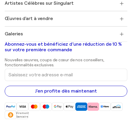
Mon compte
Artistes Célèbres sur Singulart
Se connecter en tant qu'Artiste
Magazine Singulart
Protection acheteur
Emplois
+33 1 76 44 06 42
Henri Matisse
Découvrez une sélection d'art original
Œuvres d'art à vendre
Marc Chagall
Pablo Picasso
Tableaux à vendre
Salvador Dalí
Galeries
Tableaux abstraits à vendre
Banksy
Peintures à l'huile
Mr. Brainwash
Galeries d'art en France
Abonnez-vous et bénéficiez d’une réduction de 10 %
Peintures de paysage
Shepard Fairey
Galeries d'art en Belgique
sur votre première commande
Estampes
Sculptures
Nouvelles œuvres, coups de cœur de nos conseillers,
Peintures acryliques
fonctionnalités exclusives.
Saisissez
votre
adresse
e-
mail
J'en profite dès maintenant
Virement
bancaire