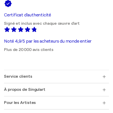
Certificat d'authenticité
Signé et inclus avec chaque œuvre d'art
Noté 4,9/5 par les acheteurs du monde entier
Plus de 20 000 avis clients
Service clients
Nous contacter
À propos de Singulart
Expédition
Politique de retour
A propos de nous
Témoignages de clients
Pour les Artistes
FAQ
Offrir une carte cadeau
Sociétés affiliées
Rejoignez notre programme commercial
Rejoindre Singulart en tant qu'artiste
Nos artistes