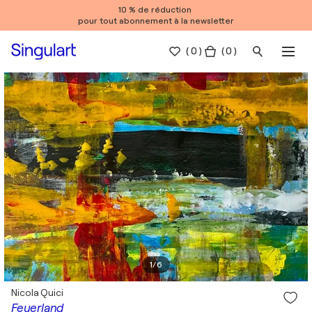
10 % de réduction
pour tout abonnement à la newsletter
(
0
)
( 0 )
1
/
6
Nicola Quici
Feuerland