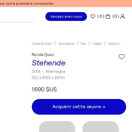
% sur votre première commande.
(
0
)
( 0 )
Vendez avec nous
Galerie d'art
Sculpture
Nu
Objet
Marbre
Nic
Nicola Quici
Stehende
2018
• Allemagne
5(L) x 15(H) x 6(P)in
1 690 $US
Acquérir cette œuvre