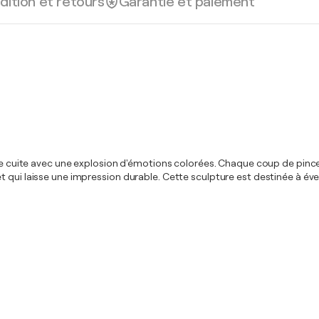
dition et retours
Garantie et paiement
rre cuite avec une explosion d'émotions colorées. Chaque coup de pincea
t qui laisse une impression durable. Cette sculpture est destinée à év