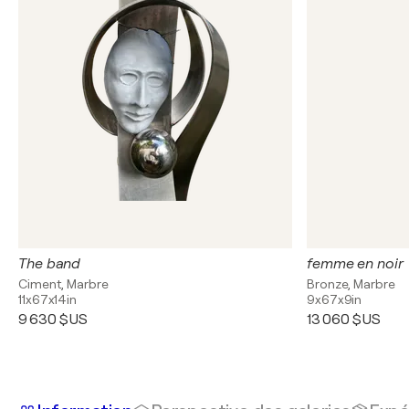
The band
femme en noir
Ciment, Marbre
Bronze, Marbre
11x67x14in
9x67x9in
9 630 $US
13 060 $US