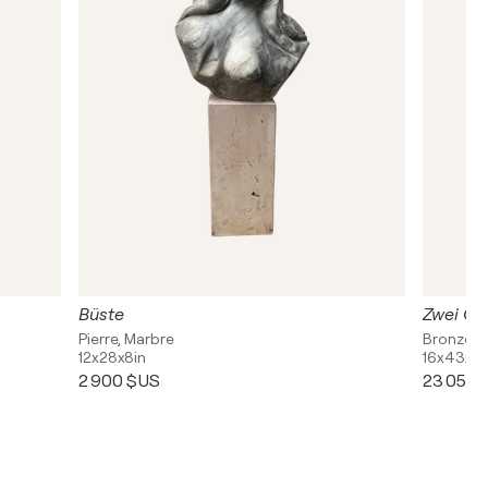
Büste
Zwei Ge
Pierre, Marbre
Bronze, 
12x28x8in
16x43x16
2 900 $US
23 050 