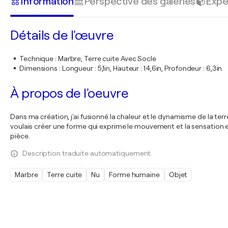
Information
Perspective des galeries
Expé
Détails de l'œuvre
Technique
:
Marbre, Terre cuite Avec Socle
Dimensions
:
Longueur : 5,1in, Hauteur : 14,6in, Profondeur : 6,3in
À propos de l'oeuvre
Dans ma création, j'ai fusionné la chaleur et le dynamisme de la te
voulais créer une forme qui exprime le mouvement et la sensation e
pièce.
Description traduite automatiquement.
Marbre
Terre cuite
Nu
Forme humaine
Objet