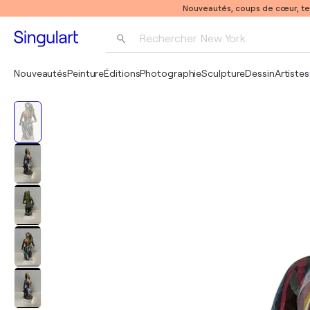
Nouveautés, coups de cœur, t
Rechercher 
New York
Photographie
Nouveautés
Peinture
Éditions
Photographie
Sculpture
Dessin
Artistes
Pop Art
Pablo Picasso