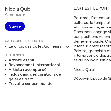
Nicola Quici
L'ART EST LE PONT 
Allemagne
Pour moi, l'art est u
cultures, le temps e
Suivre
et conscience, entre
Dans mon langage vis
compositions visionna
CATÉGORIES D'ARTISTES
derrière le visible. 
intérieur entre l'espri
Le choix des collectionneurs
Peintre, graphiste et
RÉFÉRENCES
internationale depui
Artiste établi
et du pouvoir unificat
Rayonnement international
Artiste récompensé
Nicola Quici
Inclus dans des curations de
Découvrir la page de Ni
galeries d'art
Travaille sur commande